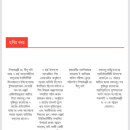
ছবির খবর
শিক্ষামন্ত্রী ডা. দীপু মনি
৭ মার্চ উপলক্ষে
রাজধানীর বকশিবাজার
বঙ্গবন্ধু ফাউন্ডেশনের
আজ ৭ মার্চ আন্তর্জাতিক
আয়োজিত শিশু
মাদরাসা ই আলিয়ায়
প্রতিষ্ঠাবার্ষিকী উপলক্ষে
মাতৃভাষা ইনস্টিটিউট
একাডেমির অনুষ্ঠানে
দাখিল পরীক্ষা কেন্দ্র
ধানমণ্ডি ৩২ নম্বরে
মিলনায়তনে ইউনেস্কোর
প্রধান অতিথি হিসেবে
পরিদর্শনে শিক্ষামন্ত্রী ডা.
জাতির জনক বঙ্গবন্ধু শেখ
ইন্টারন্যাশনাল মেমোরি
উপস্থিত ছিলেন মহিলা ও
দীপু মনি
মুজিবুর রহমানের
অব দ্য ওয়ার্ল্ড
শিশু বিষয়ক মন্ত্রণালয়ের
প্রতিকৃতিতে পুষ্পস্তবক
রেজিস্টারভুক্ত জাতির
সম্মানিত সচিব জনাব
অর্পণ করেন সংগঠনের
পিতা বঙ্গবন্ধু শেক
কামরুন নাহার। অনুষ্ঠানে
সভাপতি ও পররাষ্ট্রমন্ত্রী
মুজিবুর রহমানের ৭
৭ মার্চের তাৎপর্য তুলে
ড. এ কে আব্দুল
মার্চের ঐতিহাসিক
ধরে মহান মুক্তিযুদ্ধ
মোমেন।
ভাষণের ওপর আলোচনা
এবং স্বাধীনতার ওপর
সভায় প্রধান অতিথির
শিশুদের গল্প শোনান ওয়ার্ল্ড
বক্তব্য রাখেন।
ইউনিভার্সিটির সম্মানিত
উপাচার্য জনাব আব্দুল
মান্নান, কবি কাজী রোজী