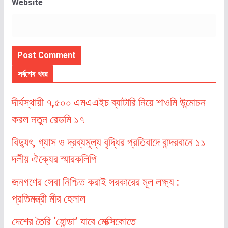
Website
সর্বশেষ খবর
দীর্ঘস্থায়ী ৭,৫০০ এমএএইচ ব্যাটারি নিয়ে শাওমি উন্মোচন
করল নতুন রেডমি ১৭
বিদ্যুৎ, গ্যাস ও দ্রব্যমূল্য বৃদ্ধির প্রতিবাদে বান্দরবানে ১১
দলীয় ঐক্যের স্মারকলিপি
জনগণের সেবা নিশ্চিত করাই সরকারের মূল লক্ষ্য :
প্রতিমন্ত্রী মীর হেলাল
দেশের তৈরি ‘হোন্ডা’ যাবে মেক্সিকোতে