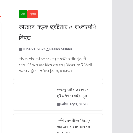
খবর
প্রবাস
কাতারে সড়ক দুর্ঘটনায় ৫ বাংলাদেশি
নিহত
June 21, 2026
Hasan Munna
কাতারে শাহানিয়া এলাকায় সড়ক দুর্ঘটনায় পাঁচ প্রবাসী
বাংলাদেশিসহ ছয়জন নিহত হয়েছেন। নিহতরা সবাই সিলেট
জেলার বাসিন্দা। শনিবার (২০ জুন) সকালে
বঙ্গবন্ধু সেন্টার হবে লন্ডনে :
হাইকমিশনার সাইদা মুনা
February 1, 2020
অর্থপাচারকারীদের বিরুদ্ধে
কানাডায় রোববার আবারও