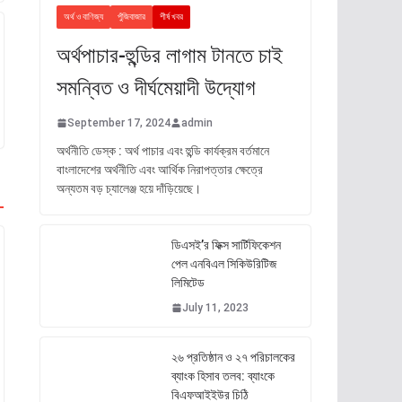
অর্থ ও বাণিজ্য
পুঁজিবাজার
শীর্ষ খবর
অর্থপাচার-হুন্ডির লাগাম টানতে চাই
সমন্বিত ও দীর্ঘমেয়াদী উদ্যোগ
September 17, 2024
admin
অর্থনীতি ডেস্ক : অর্থ পাচার এবং হুন্ডি কার্যক্রম বর্তমানে
বাংলাদেশের অর্থনীতি এবং আর্থিক নিরাপত্তার ক্ষেত্রে
অন্যতম বড় চ্যালেঞ্জ হয়ে দাঁড়িয়েছে।
ডিএসই’র ফিক্স সার্টিফিকেশন
পেল এনবিএল সিকিউরিটিজ
লিমিটেড
July 11, 2023
২৬ প্রতিষ্ঠান ও ২৭ পরিচালকের
ব্যাংক হিসাব তলব: ব্যাংকে
বিএফআইইউর চিঠি