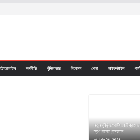
টোমোবাইল
অর্থনীতি
পুঁজিবাজার
বিনোদন
খেলা
লাইফস্টাইল
পার্
নতুন কুঁড়ি স্পোর্টস: চট্টগ্রাম
স্বর্ণ আনল বান্দরবান
July 26, 2026