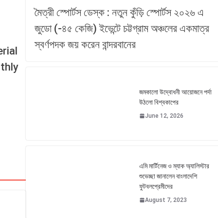
মৈত্রী স্পোর্টস ডেস্ক : নতুন কুঁড়ি স্পোর্টস ২০২৬ এ
জুডো (-৪৫ কেজি) ইভেন্টে চট্টগ্রাম অঞ্চলের একমাত্র
স্বর্ণপদক জয় করেন বান্দরবানের
জমকালো উদ্বোধনী আয়োজনে পর্দা
উঠলো বিশ্বকাপের
June 12, 2026
এমি মার্টিনেজ ও ম্যাক অ্যালিস্টার
শুভেচ্ছা জানালেন বাংলাদেশি
ফুটবলপ্রেমীদের
August 7, 2023