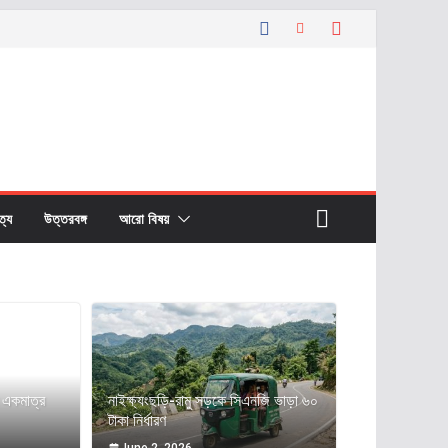
বত্য
উত্তরবঙ্গ
আরো বিষয়
ের একমাত্র
নাইক্ষ্যংছড়ি-রামু সড়কে সিএনজি ভাড়া ৬০
টাকা নির্ধারণ
June 2, 2026