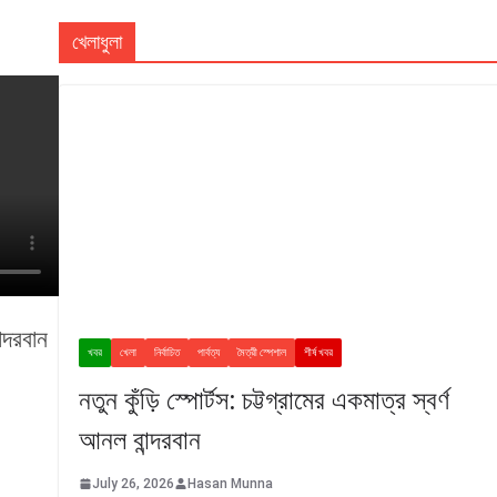
খেলাধুলা
খবর
খেলা
নির্বাচিত
পার্বত্য
মৈত্রী স্পেশাল
শীর্ষ খবর
নতুন কুঁড়ি স্পোর্টস: চট্টগ্রামের একমাত্র স্বর্ণ
আনল বান্দরবান
July 26, 2026
Hasan Munna