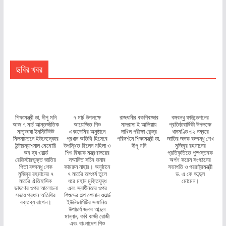
ছবির খবর
শিক্ষামন্ত্রী ডা. দীপু মনি
৭ মার্চ উপলক্ষে
রাজধানীর বকশিবাজার
বঙ্গবন্ধু ফাউন্ডেশনের
আজ ৭ মার্চ আন্তর্জাতিক
আয়োজিত শিশু
মাদরাসা ই আলিয়ায়
প্রতিষ্ঠাবার্ষিকী উপলক্ষে
মাতৃভাষা ইনস্টিটিউট
একাডেমির অনুষ্ঠানে
দাখিল পরীক্ষা কেন্দ্র
ধানমণ্ডি ৩২ নম্বরে
মিলনায়তনে ইউনেস্কোর
প্রধান অতিথি হিসেবে
পরিদর্শনে শিক্ষামন্ত্রী ডা.
জাতির জনক বঙ্গবন্ধু শেখ
ইন্টারন্যাশনাল মেমোরি
উপস্থিত ছিলেন মহিলা ও
দীপু মনি
মুজিবুর রহমানের
অব দ্য ওয়ার্ল্ড
শিশু বিষয়ক মন্ত্রণালয়ের
প্রতিকৃতিতে পুষ্পস্তবক
রেজিস্টারভুক্ত জাতির
সম্মানিত সচিব জনাব
অর্পণ করেন সংগঠনের
পিতা বঙ্গবন্ধু শেক
কামরুন নাহার। অনুষ্ঠানে
সভাপতি ও পররাষ্ট্রমন্ত্রী
মুজিবুর রহমানের ৭
৭ মার্চের তাৎপর্য তুলে
ড. এ কে আব্দুল
মার্চের ঐতিহাসিক
ধরে মহান মুক্তিযুদ্ধ
মোমেন।
ভাষণের ওপর আলোচনা
এবং স্বাধীনতার ওপর
সভায় প্রধান অতিথির
শিশুদের গল্প শোনান ওয়ার্ল্ড
বক্তব্য রাখেন।
ইউনিভার্সিটির সম্মানিত
উপাচার্য জনাব আব্দুল
মান্নান, কবি কাজী রোজী
এবং বাংলাদেশ শিশু