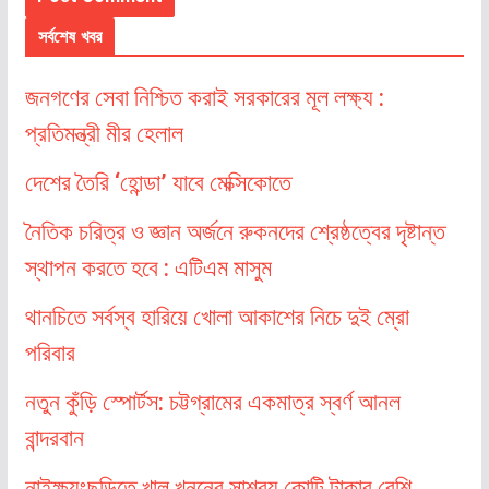
সর্বশেষ খবর
জনগণের সেবা নিশ্চিত করাই সরকারের মূল লক্ষ্য :
প্রতিমন্ত্রী মীর হেলাল
দেশের তৈরি ‘হোন্ডা’ যাবে মেক্সিকোতে
নৈতিক চরিত্র ও জ্ঞান অর্জনে রুকনদের শ্রেষ্ঠত্বের দৃষ্টান্ত
স্থাপন করতে হবে : এটিএম মাসুম
থানচিতে সর্বস্ব হারিয়ে খোলা আকাশের নিচে দুই ম্রো
পরিবার
নতুন কুঁড়ি স্পোর্টস: চট্টগ্রামের একমাত্র স্বর্ণ আনল
বান্দরবান
নাইক্ষ্যংছড়িতে খাল খননের সাশ্রয় কোটি টাকার বেশি