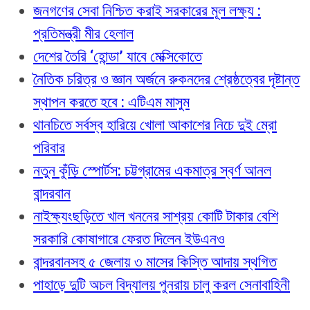
জনগণের সেবা নিশ্চিত করাই সরকারের মূল লক্ষ্য :
প্রতিমন্ত্রী মীর হেলাল
দেশের তৈরি ‘হোন্ডা’ যাবে মেক্সিকোতে
নৈতিক চরিত্র ও জ্ঞান অর্জনে রুকনদের শ্রেষ্ঠত্বের দৃষ্টান্ত
স্থাপন করতে হবে : এটিএম মাসুম
থানচিতে সর্বস্ব হারিয়ে খোলা আকাশের নিচে দুই ম্রো
পরিবার
নতুন কুঁড়ি স্পোর্টস: চট্টগ্রামের একমাত্র স্বর্ণ আনল
বান্দরবান
নাইক্ষ্যংছড়িতে খাল খননের সাশ্রয় কোটি টাকার বেশি
সরকারি কোষাগারে ফেরত দিলেন ইউএনও
বান্দরবানসহ ৫ জেলায় ৩ মাসের কিস্তি আদায় স্থগিত
পাহাড়ে দুটি অচল বিদ্যালয় পুনরায় চালু করল সেনাবাহিনী