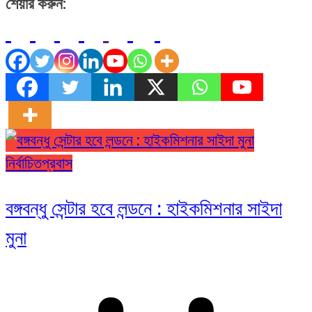
শেয়ার করুন:
নির্বাচিত
প্রবাস
বঙ্গবন্ধু সেন্টার হবে লন্ডনে : হাইকমিশনার সাইদা
মুনা