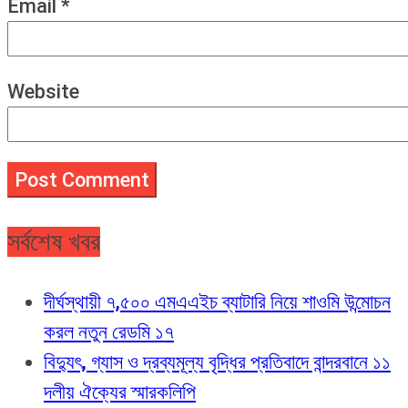
Email
*
Website
সর্বশেষ খবর
দীর্ঘস্থায়ী ৭,৫০০ এমএএইচ ব্যাটারি নিয়ে শাওমি উন্মোচন
করল নতুন রেডমি ১৭
বিদ্যুৎ, গ্যাস ও দ্রব্যমূল্য বৃদ্ধির প্রতিবাদে বান্দরবানে ১১
দলীয় ঐক্যের স্মারকলিপি