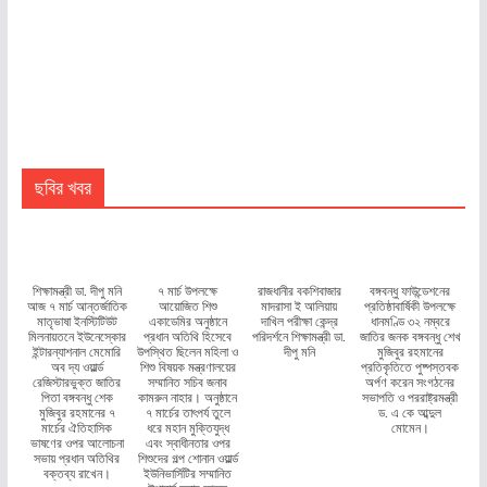
ছবির খবর
শিক্ষামন্ত্রী ডা. দীপু মনি
৭ মার্চ উপলক্ষে
রাজধানীর বকশিবাজার
বঙ্গবন্ধু ফাউন্ডেশনের
আজ ৭ মার্চ আন্তর্জাতিক
আয়োজিত শিশু
মাদরাসা ই আলিয়ায়
প্রতিষ্ঠাবার্ষিকী উপলক্ষে
মাতৃভাষা ইনস্টিটিউট
একাডেমির অনুষ্ঠানে
দাখিল পরীক্ষা কেন্দ্র
ধানমণ্ডি ৩২ নম্বরে
মিলনায়তনে ইউনেস্কোর
প্রধান অতিথি হিসেবে
পরিদর্শনে শিক্ষামন্ত্রী ডা.
জাতির জনক বঙ্গবন্ধু শেখ
ইন্টারন্যাশনাল মেমোরি
উপস্থিত ছিলেন মহিলা ও
দীপু মনি
মুজিবুর রহমানের
অব দ্য ওয়ার্ল্ড
শিশু বিষয়ক মন্ত্রণালয়ের
প্রতিকৃতিতে পুষ্পস্তবক
রেজিস্টারভুক্ত জাতির
সম্মানিত সচিব জনাব
অর্পণ করেন সংগঠনের
পিতা বঙ্গবন্ধু শেক
কামরুন নাহার। অনুষ্ঠানে
সভাপতি ও পররাষ্ট্রমন্ত্রী
মুজিবুর রহমানের ৭
৭ মার্চের তাৎপর্য তুলে
ড. এ কে আব্দুল
মার্চের ঐতিহাসিক
ধরে মহান মুক্তিযুদ্ধ
মোমেন।
ভাষণের ওপর আলোচনা
এবং স্বাধীনতার ওপর
সভায় প্রধান অতিথির
শিশুদের গল্প শোনান ওয়ার্ল্ড
বক্তব্য রাখেন।
ইউনিভার্সিটির সম্মানিত