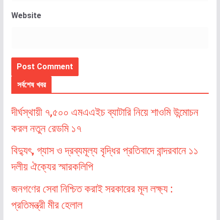
Website
সর্বশেষ খবর
দীর্ঘস্থায়ী ৭,৫০০ এমএএইচ ব্যাটারি নিয়ে শাওমি উন্মোচন
করল নতুন রেডমি ১৭
বিদ্যুৎ, গ্যাস ও দ্রব্যমূল্য বৃদ্ধির প্রতিবাদে বান্দরবানে ১১
দলীয় ঐক্যের স্মারকলিপি
জনগণের সেবা নিশ্চিত করাই সরকারের মূল লক্ষ্য :
প্রতিমন্ত্রী মীর হেলাল