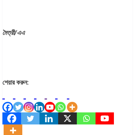
মৈত্রী/এএ
শেয়ার করুন: