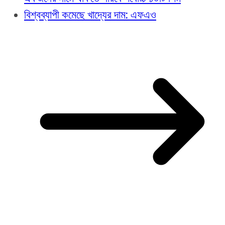
বিশ্বব্যাপী কমেছে খাদ্যের দাম: এফএও