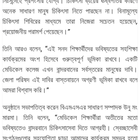
নিঃসন্দেহে প্রশংসার যোগ্য। চিকিৎসা ব্যয়ের ঊর্ধ্বগতির কারণে
অনেক সাধারণ মানুষ চিকিৎসা নিতে পারছেন না। বিনামূল্যে
চিকিৎসা শিবিরের মাধ্যমে তারা নিজেরা সচেতন হয়েছেন,
প্রয়োজনীয় পরামর্শ পেয়েছেন।”
তিনি আরও বলেন, “এই সনদ শিক্ষার্থীদের ভবিষ্যতের সহশিক্ষা
কার্যক্রমের অংশ হিসেবে গুরুত্বপূর্ণ ভূমিকা রাখবে। একটি
মেডিকেল কলেজ এখন বান্দরবানের সর্বস্তরের মানুষের দাবি।
জেলা পরিষদ এই দাবির বাস্তবায়নে অগ্রণী ভূমিকা রাখবে বলে
আমরা বিশ্বাস করি।”
অনুষ্ঠানে সভাপতিত্ব করেন বিএমএসএর সাধারণ সম্পাদক উনু মং
মারমা। তিনি বলেন, “মেডিকেল শিক্ষার্থীরা অতীতের মতো
ভবিষ্যতেও বান্দরবানে চিকিৎসাসেবা দিতে আগ্রহী। স্বেচ্ছাসেবী
সংগঠনগুলোর সহযোগিতা ছাড়া আমাদের কার্যক্রম সম্ভব হতো