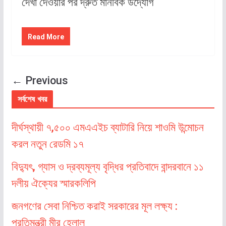
দেখা দেওয়ার পর দ্রুত মানবিক উদ্যোগ
Read More
← Previous
সর্বশেষ খবর
দীর্ঘস্থায়ী ৭,৫০০ এমএএইচ ব্যাটারি নিয়ে শাওমি উন্মোচন
করল নতুন রেডমি ১৭
বিদ্যুৎ, গ্যাস ও দ্রব্যমূল্য বৃদ্ধির প্রতিবাদে বান্দরবানে ১১
দলীয় ঐক্যের স্মারকলিপি
জনগণের সেবা নিশ্চিত করাই সরকারের মূল লক্ষ্য :
প্রতিমন্ত্রী মীর হেলাল