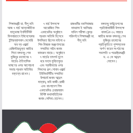
শিক্ষামন্ত্রী ডা. দীপু মনি
৭ মার্চ উপলক্ষে
রাজধানীর বকশিবাজার
বঙ্গবন্ধু ফাউন্ডেশনের
আজ ৭ মার্চ আন্তর্জাতিক
আয়োজিত শিশু
মাদরাসা ই আলিয়ায়
প্রতিষ্ঠাবার্ষিকী উপলক্ষে
মাতৃভাষা ইনস্টিটিউট
একাডেমির অনুষ্ঠানে
দাখিল পরীক্ষা কেন্দ্র
ধানমণ্ডি ৩২ নম্বরে
মিলনায়তনে ইউনেস্কোর
প্রধান অতিথি হিসেবে
পরিদর্শনে শিক্ষামন্ত্রী ডা.
জাতির জনক বঙ্গবন্ধু শেখ
ইন্টারন্যাশনাল মেমোরি
উপস্থিত ছিলেন মহিলা ও
দীপু মনি
মুজিবুর রহমানের
অব দ্য ওয়ার্ল্ড
শিশু বিষয়ক মন্ত্রণালয়ের
প্রতিকৃতিতে পুষ্পস্তবক
রেজিস্টারভুক্ত জাতির
সম্মানিত সচিব জনাব
অর্পণ করেন সংগঠনের
পিতা বঙ্গবন্ধু শেক
কামরুন নাহার। অনুষ্ঠানে
সভাপতি ও পররাষ্ট্রমন্ত্রী
মুজিবুর রহমানের ৭
৭ মার্চের তাৎপর্য তুলে
ড. এ কে আব্দুল
মার্চের ঐতিহাসিক
ধরে মহান মুক্তিযুদ্ধ
মোমেন।
ভাষণের ওপর আলোচনা
এবং স্বাধীনতার ওপর
সভায় প্রধান অতিথির
শিশুদের গল্প শোনান ওয়ার্ল্ড
বক্তব্য রাখেন।
ইউনিভার্সিটির সম্মানিত
উপাচার্য জনাব আব্দুল
মান্নান, কবি কাজী রোজী
এবং বাংলাদেশ শিশু
একাডেমির চেয়ারম্যান
বিশিষ্ট কথাসাহিত্যিক
জনাব সেলিনা হোসেন।