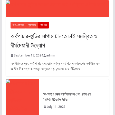
অর্থ ও বাণিজ্য
পুঁজিবাজার
শীর্ষ খবর
অর্থপাচার-হুন্ডির লাগাম টানতে চাই সমন্বিত ও
দীর্ঘমেয়াদী উদ্যোগ
September 17, 2024
admin
অর্থনীতি ডেস্ক : অর্থ পাচার এবং হুন্ডি কার্যক্রম বর্তমানে বাংলাদেশের অর্থনীতি এবং
আর্থিক নিরাপত্তার ক্ষেত্রে অন্যতম বড় চ্যালেঞ্জ হয়ে দাঁড়িয়েছে।
ডিএসই’র ফিক্স সার্টিফিকেশন পেল এনবিএল
সিকিউরিটিজ লিমিটেড
July 11, 2023