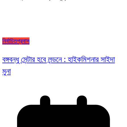
নির্বাচিত
প্রবাস
বঙ্গবন্ধু সেন্টার হবে লন্ডনে : হাইকমিশনার সাইদা
মুনা