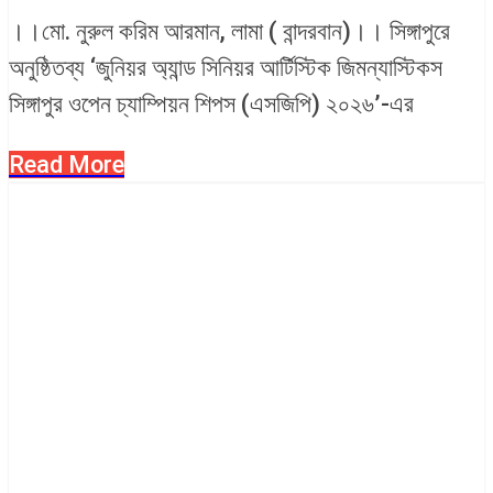
।।মো. নুরুল করিম আরমান, লামা ( বান্দরবান)।। সিঙ্গাপুরে
অনুষ্ঠিতব্য ‘জুনিয়র অ্যান্ড সিনিয়র আর্টিস্টিক জিমন্যাস্টিকস
সিঙ্গাপুর ওপেন চ্যাম্পিয়ন শিপস (এসজিপি) ২০২৬’-এর
Read More