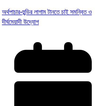
অর্থপাচার-হুন্ডির লাগাম টানতে চাই সমন্বিত ও
দীর্ঘমেয়াদী উদ্যোগ