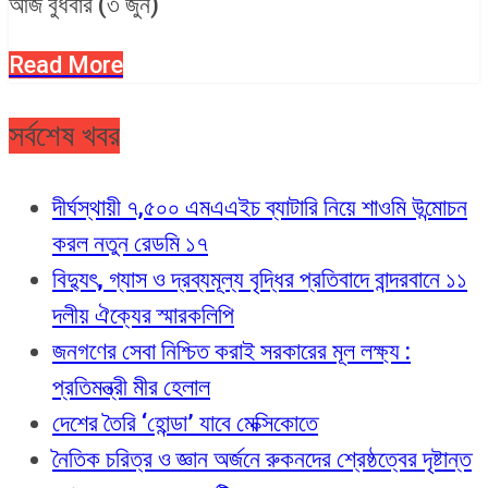
আজ বুধবার (৩ জুন)
Read More
সর্বশেষ খবর
দীর্ঘস্থায়ী ৭,৫০০ এমএএইচ ব্যাটারি নিয়ে শাওমি উন্মোচন
করল নতুন রেডমি ১৭
বিদ্যুৎ, গ্যাস ও দ্রব্যমূল্য বৃদ্ধির প্রতিবাদে বান্দরবানে ১১
দলীয় ঐক্যের স্মারকলিপি
জনগণের সেবা নিশ্চিত করাই সরকারের মূল লক্ষ্য :
প্রতিমন্ত্রী মীর হেলাল
দেশের তৈরি ‘হোন্ডা’ যাবে মেক্সিকোতে
নৈতিক চরিত্র ও জ্ঞান অর্জনে রুকনদের শ্রেষ্ঠত্বের দৃষ্টান্ত