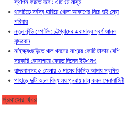
স্থাপন করতে হবে : এটিএম মাসুম
থানচিতে সর্বস্ব হারিয়ে খোলা আকাশের নিচে দুই ম্রো
পরিবার
নতুন কুঁড়ি স্পোর্টস: চট্টগ্রামের একমাত্র স্বর্ণ আনল
বান্দরবান
নাইক্ষ্যংছড়িতে খাল খননের সাশ্রয় কোটি টাকার বেশি
সরকারি কোষাগারে ফেরত দিলেন ইউএনও
বান্দরবানসহ ৫ জেলায় ৩ মাসের কিস্তি আদায় স্থগিত
পাহাড়ে দুটি অচল বিদ্যালয় পুনরায় চালু করল সেনাবাহিনী
প্রবাসের খবর