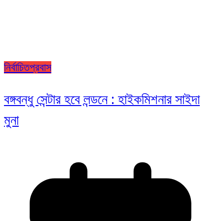
নির্বাচিত
প্রবাস
বঙ্গবন্ধু সেন্টার হবে লন্ডনে : হাইকমিশনার সাইদা
মুনা