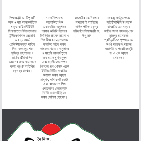
শিক্ষামন্ত্রী ডা. দীপু মনি
৭ মার্চ উপলক্ষে
রাজধানীর বকশিবাজার
বঙ্গবন্ধু ফাউন্ডেশনের
আজ ৭ মার্চ আন্তর্জাতিক
আয়োজিত শিশু
মাদরাসা ই আলিয়ায়
প্রতিষ্ঠাবার্ষিকী উপলক্ষে
মাতৃভাষা ইনস্টিটিউট
একাডেমির অনুষ্ঠানে
দাখিল পরীক্ষা কেন্দ্র
ধানমণ্ডি ৩২ নম্বরে
মিলনায়তনে ইউনেস্কোর
প্রধান অতিথি হিসেবে
পরিদর্শনে শিক্ষামন্ত্রী ডা.
জাতির জনক বঙ্গবন্ধু শেখ
ইন্টারন্যাশনাল মেমোরি
উপস্থিত ছিলেন মহিলা ও
দীপু মনি
মুজিবুর রহমানের
অব দ্য ওয়ার্ল্ড
শিশু বিষয়ক মন্ত্রণালয়ের
প্রতিকৃতিতে পুষ্পস্তবক
রেজিস্টারভুক্ত জাতির
সম্মানিত সচিব জনাব
অর্পণ করেন সংগঠনের
পিতা বঙ্গবন্ধু শেক
কামরুন নাহার। অনুষ্ঠানে
সভাপতি ও পররাষ্ট্রমন্ত্রী
মুজিবুর রহমানের ৭
৭ মার্চের তাৎপর্য তুলে
ড. এ কে আব্দুল
মার্চের ঐতিহাসিক
ধরে মহান মুক্তিযুদ্ধ
মোমেন।
ভাষণের ওপর আলোচনা
এবং স্বাধীনতার ওপর
সভায় প্রধান অতিথির
শিশুদের গল্প শোনান ওয়ার্ল্ড
বক্তব্য রাখেন।
ইউনিভার্সিটির সম্মানিত
উপাচার্য জনাব আব্দুল
মান্নান, কবি কাজী রোজী
এবং বাংলাদেশ শিশু
একাডেমির চেয়ারম্যান
বিশিষ্ট কথাসাহিত্যিক
জনাব সেলিনা হোসেন।