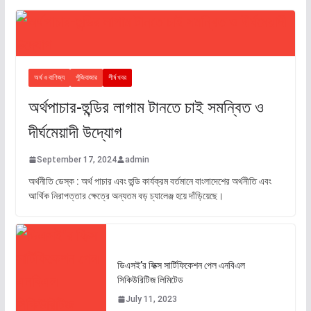
অর্থ ও বাণিজ্য
পুঁজিবাজার
শীর্ষ খবর
অর্থপাচার-হুন্ডির লাগাম টানতে চাই সমন্বিত ও
দীর্ঘমেয়াদী উদ্যোগ
September 17, 2024
admin
অর্থনীতি ডেস্ক : অর্থ পাচার এবং হুন্ডি কার্যক্রম বর্তমানে বাংলাদেশের অর্থনীতি এবং
আর্থিক নিরাপত্তার ক্ষেত্রে অন্যতম বড় চ্যালেঞ্জ হয়ে দাঁড়িয়েছে।
ডিএসই’র ফিক্স সার্টিফিকেশন পেল এনবিএল
সিকিউরিটিজ লিমিটেড
July 11, 2023