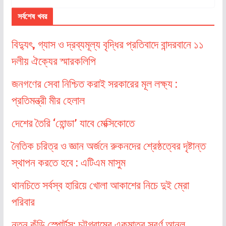
সর্বশেষ খবর
বিদ্যুৎ, গ্যাস ও দ্রব্যমূল্য বৃদ্ধির প্রতিবাদে বান্দরবানে ১১
দলীয় ঐক্যের স্মারকলিপি
জনগণের সেবা নিশ্চিত করাই সরকারের মূল লক্ষ্য :
প্রতিমন্ত্রী মীর হেলাল
দেশের তৈরি ‘হোন্ডা’ যাবে মেক্সিকোতে
নৈতিক চরিত্র ও জ্ঞান অর্জনে রুকনদের শ্রেষ্ঠত্বের দৃষ্টান্ত
স্থাপন করতে হবে : এটিএম মাসুম
থানচিতে সর্বস্ব হারিয়ে খোলা আকাশের নিচে দুই ম্রো
পরিবার
নতুন কুঁড়ি স্পোর্টস: চট্টগ্রামের একমাত্র স্বর্ণ আনল