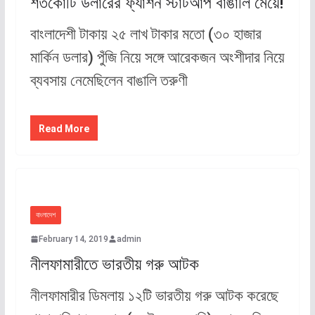
শতকোটি ডলারের ফ্যাশন স্টার্টআপ বাঙালি মেয়ে!
বাংলাদেশী টাকায় ২৫ লাখ টাকার মতো (৩০ হাজার
মার্কিন ডলার) পুঁজি নিয়ে সঙ্গে আরেকজন অংশীদার নিয়ে
ব্যবসায় নেমেছিলেন বাঙালি তরুণী
Read More
বাংলাদেশ
February 14, 2019
admin
নীলফামারীতে ভারতীয় গরু আটক
নীলফামারীর ডিমলায় ১২টি ভারতীয় গরু আটক করেছে