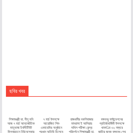
ছবির খবর
শিক্ষামন্ত্রী ডা. দীপু মনি
৭ মার্চ উপলক্ষে
রাজধানীর বকশিবাজার
বঙ্গবন্ধু ফাউন্ডেশনের
আজ ৭ মার্চ আন্তর্জাতিক
আয়োজিত শিশু
মাদরাসা ই আলিয়ায়
প্রতিষ্ঠাবার্ষিকী উপলক্ষে
মাতৃভাষা ইনস্টিটিউট
একাডেমির অনুষ্ঠানে
দাখিল পরীক্ষা কেন্দ্র
ধানমণ্ডি ৩২ নম্বরে
মিলনায়তনে ইউনেস্কোর
প্রধান অতিথি হিসেবে
পরিদর্শনে শিক্ষামন্ত্রী ডা.
জাতির জনক বঙ্গবন্ধু শেখ