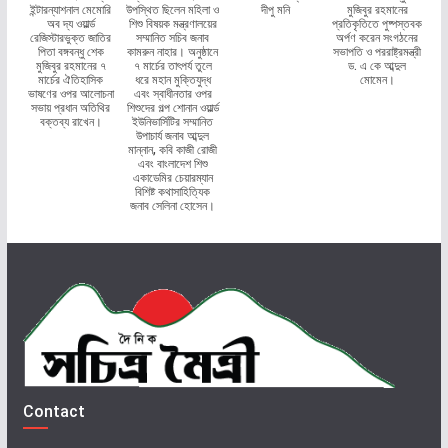
ইন্টারন্যাশনাল মেমোরি
উপস্থিত ছিলেন মহিলা ও
দীপু মনি
মুজিবুর রহমানের
অব দ্য ওয়ার্ল্ড
শিশু বিষয়ক মন্ত্রণালয়ের
প্রতিকৃতিতে পুষ্পস্তবক
রেজিস্টারভুক্ত জাতির
সম্মানিত সচিব জনাব
অর্পণ করেন সংগঠনের
পিতা বঙ্গবন্ধু শেক
কামরুন নাহার। অনুষ্ঠানে
সভাপতি ও পররাষ্ট্রমন্ত্রী
মুজিবুর রহমানের ৭
৭ মার্চের তাৎপর্য তুলে
ড. এ কে আব্দুল
মার্চের ঐতিহাসিক
ধরে মহান মুক্তিযুদ্ধ
মোমেন।
ভাষণের ওপর আলোচনা
এবং স্বাধীনতার ওপর
সভায় প্রধান অতিথির
শিশুদের গল্প শোনান ওয়ার্ল্ড
বক্তব্য রাখেন।
ইউনিভার্সিটির সম্মানিত
উপাচার্য জনাব আব্দুল
মান্নান, কবি কাজী রোজী
এবং বাংলাদেশ শিশু
একাডেমির চেয়ারম্যান
বিশিষ্ট কথাসাহিত্যিক
জনাব সেলিনা হোসেন।
Contact