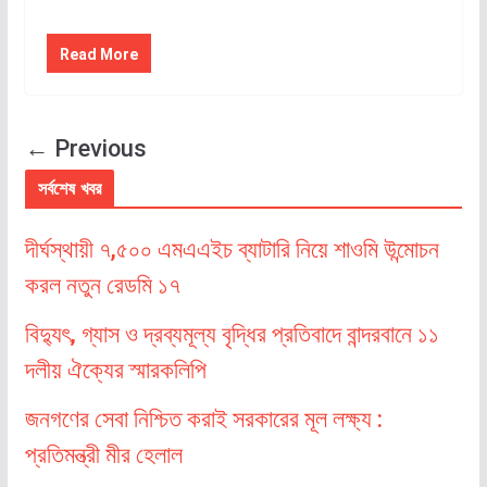
Read More
← Previous
সর্বশেষ খবর
দীর্ঘস্থায়ী ৭,৫০০ এমএএইচ ব্যাটারি নিয়ে শাওমি উন্মোচন
করল নতুন রেডমি ১৭
বিদ্যুৎ, গ্যাস ও দ্রব্যমূল্য বৃদ্ধির প্রতিবাদে বান্দরবানে ১১
দলীয় ঐক্যের স্মারকলিপি
জনগণের সেবা নিশ্চিত করাই সরকারের মূল লক্ষ্য :
প্রতিমন্ত্রী মীর হেলাল