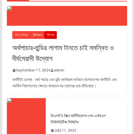
অর্থ ও বাণিজ্য
পুঁজিবাজার
শীর্ষ খবর
অর্থপাচার-হুন্ডির লাগাম টানতে চাই সমন্বিত ও
দীর্ঘমেয়াদী উদ্যোগ
September 17, 2024
admin
অর্থনীতি ডেস্ক : অর্থ পাচার এবং হুন্ডি কার্যক্রম বর্তমানে বাংলাদেশের অর্থনীতি এবং
আর্থিক নিরাপত্তার ক্ষেত্রে অন্যতম বড় চ্যালেঞ্জ হয়ে দাঁড়িয়েছে।
ডিএসই’র ফিক্স সার্টিফিকেশন পেল এনবিএল
সিকিউরিটিজ লিমিটেড
July 11, 2023