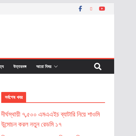
বত্য
উত্তরবঙ্গ
আরো বিষয়
সর্বশেষ খবর
দীর্ঘস্থায়ী ৭,৫০০ এমএএইচ ব্যাটারি নিয়ে শাওমি
উন্মোচন করল নতুন রেডমি ১৭