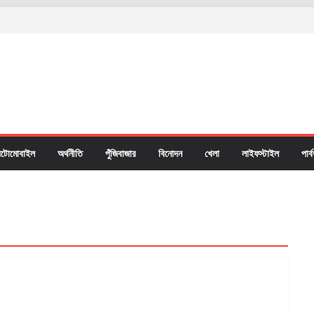
টোমোবাইল
অর্থনীতি
পুঁজিবাজার
বিনোদন
খেলা
লাইফস্টাইল
পার্