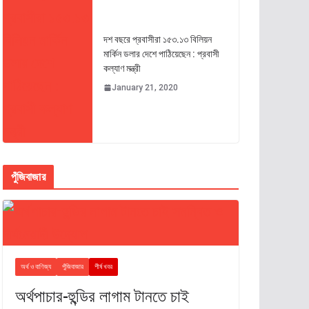
দশ বছরে প্রবাসীরা ১৫৩.১৩ বিলিয়ন
মার্কিন ডলার দেশে পাঠিয়েছেন : প্রবাসী
কল্যাণ মন্ত্রী
January 21, 2020
পুঁজিবাজার
অর্থ ও বাণিজ্য
পুঁজিবাজার
শীর্ষ খবর
অর্থপাচার-হুন্ডির লাগাম টানতে চাই