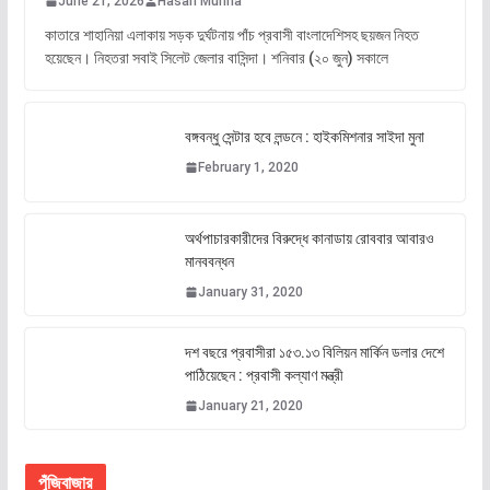
June 21, 2026
Hasan Munna
কাতারে শাহানিয়া এলাকায় সড়ক দুর্ঘটনায় পাঁচ প্রবাসী বাংলাদেশিসহ ছয়জন নিহত
হয়েছেন। নিহতরা সবাই সিলেট জেলার বাসিন্দা। শনিবার (২০ জুন) সকালে
বঙ্গবন্ধু সেন্টার হবে লন্ডনে : হাইকমিশনার সাইদা মুনা
February 1, 2020
অর্থপাচারকারীদের বিরুদ্ধে কানাডায় রোববার আবারও
মানববন্ধন
January 31, 2020
দশ বছরে প্রবাসীরা ১৫৩.১৩ বিলিয়ন মার্কিন ডলার দেশে
পাঠিয়েছেন : প্রবাসী কল্যাণ মন্ত্রী
January 21, 2020
পুঁজিবাজার