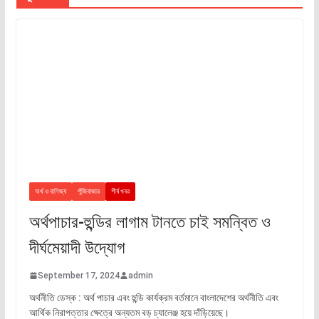
অর্থ ও বাণিজ্য
পুঁজিবাজার
শীর্ষ খবর
অর্থপাচার-হুন্ডির লাগাম টানতে চাই সমন্বিত ও
দীর্ঘমেয়াদী উদ্যোগ
September 17, 2024
admin
অর্থনীতি ডেস্ক : অর্থ পাচার এবং হুন্ডি কার্যক্রম বর্তমানে বাংলাদেশের অর্থনীতি এবং
আর্থিক নিরাপত্তার ক্ষেত্রে অন্যতম বড় চ্যালেঞ্জ হয়ে দাঁড়িয়েছে।