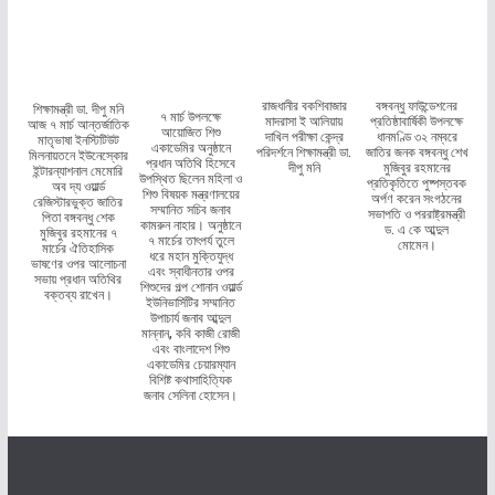
রাজধানীর বকশিবাজার
বঙ্গবন্ধু ফাউন্ডেশনের
শিক্ষামন্ত্রী ডা. দীপু মনি
৭ মার্চ উপলক্ষে
মাদরাসা ই আলিয়ায়
প্রতিষ্ঠাবার্ষিকী উপলক্ষে
আজ ৭ মার্চ আন্তর্জাতিক
আয়োজিত শিশু
দাখিল পরীক্ষা কেন্দ্র
ধানমণ্ডি ৩২ নম্বরে
মাতৃভাষা ইনস্টিটিউট
একাডেমির অনুষ্ঠানে
পরিদর্শনে শিক্ষামন্ত্রী ডা.
জাতির জনক বঙ্গবন্ধু শেখ
মিলনায়তনে ইউনেস্কোর
প্রধান অতিথি হিসেবে
দীপু মনি
মুজিবুর রহমানের
ইন্টারন্যাশনাল মেমোরি
উপস্থিত ছিলেন মহিলা ও
প্রতিকৃতিতে পুষ্পস্তবক
অব দ্য ওয়ার্ল্ড
শিশু বিষয়ক মন্ত্রণালয়ের
অর্পণ করেন সংগঠনের
রেজিস্টারভুক্ত জাতির
সম্মানিত সচিব জনাব
সভাপতি ও পররাষ্ট্রমন্ত্রী
পিতা বঙ্গবন্ধু শেক
কামরুন নাহার। অনুষ্ঠানে
ড. এ কে আব্দুল
মুজিবুর রহমানের ৭
৭ মার্চের তাৎপর্য তুলে
মোমেন।
মার্চের ঐতিহাসিক
ধরে মহান মুক্তিযুদ্ধ
ভাষণের ওপর আলোচনা
এবং স্বাধীনতার ওপর
সভায় প্রধান অতিথির
শিশুদের গল্প শোনান ওয়ার্ল্ড
বক্তব্য রাখেন।
ইউনিভার্সিটির সম্মানিত
উপাচার্য জনাব আব্দুল
মান্নান, কবি কাজী রোজী
এবং বাংলাদেশ শিশু
একাডেমির চেয়ারম্যান
বিশিষ্ট কথাসাহিত্যিক
জনাব সেলিনা হোসেন।