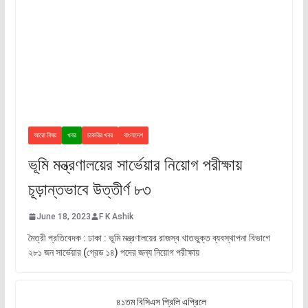
আরো বিষয়
খবর
চাকরির খবর
বাংলাদেশ
ভূমি মন্ত্রণালয়ের সার্ভেয়ার নিয়োগ পরীক্ষায়
চূড়ান্তভাবে উত্তীর্ণ ৮৩
June 18, 2023
F K Ashik
মৈত্রী প্রতিবেদক : ঢাকা : ভূমি মন্ত্রণালয়ের রাজস্ব খাতভুক্ত ব্যবস্থাপনা বিভাগে
২৮১ জন সার্ভেয়ার (গ্রেড ১৪) পদের জন্য নিয়োগ পরীক্ষায়
৪১তম বিসিএস প্রিলি এপ্রিলে