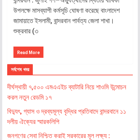
বান্দরবান : জুলাই গণ–অভ্যুত্থানের দ্বিতীয় বার্ষিকী
উপলক্ষে মাসব্যাপী কর্মসূচি ঘোষণা করেছে বাংলাদেশ
জামায়াতে ইসলামী, বান্দরবান পার্বত্য জেলা শাখা।
শুক্রবার (৩
Read More
সর্বশেষ খবর
দীর্ঘস্থায়ী ৭,৫০০ এমএএইচ ব্যাটারি নিয়ে শাওমি উন্মোচন
করল নতুন রেডমি ১৭
বিদ্যুৎ, গ্যাস ও দ্রব্যমূল্য বৃদ্ধির প্রতিবাদে বান্দরবানে ১১
দলীয় ঐক্যের স্মারকলিপি
জনগণের সেবা নিশ্চিত করাই সরকারের মূল লক্ষ্য :