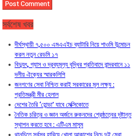
সর্বশেষ খবর
দীর্ঘস্থায়ী ৭,৫০০ এমএএইচ ব্যাটারি নিয়ে শাওমি উন্মোচন
করল নতুন রেডমি ১৭
বিদ্যুৎ, গ্যাস ও দ্রব্যমূল্য বৃদ্ধির প্রতিবাদে বান্দরবানে ১১
দলীয় ঐক্যের স্মারকলিপি
জনগণের সেবা নিশ্চিত করাই সরকারের মূল লক্ষ্য :
প্রতিমন্ত্রী মীর হেলাল
দেশের তৈরি ‘হোন্ডা’ যাবে মেক্সিকোতে
নৈতিক চরিত্র ও জ্ঞান অর্জনে রুকনদের শ্রেষ্ঠত্বের দৃষ্টান্ত
স্থাপন করতে হবে : এটিএম মাসুম
থানচিতে সর্বস্ব হারিয়ে খোলা আকাশের নিচে দুই ম্রো