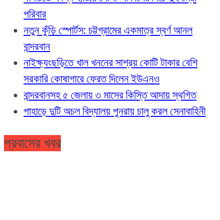
পরিবার
নতুন কুঁড়ি স্পোর্টস: চট্টগ্রামের একমাত্র স্বর্ণ আনল
বান্দরবান
নাইক্ষ্যংছড়িতে খাল খননের সাশ্রয় কোটি টাকার বেশি
সরকারি কোষাগারে ফেরত দিলেন ইউএনও
বান্দরবানসহ ৫ জেলায় ৩ মাসের কিস্তি আদায় স্থগিত
পাহাড়ে দুটি অচল বিদ্যালয় পুনরায় চালু করল সেনাবাহিনী
প্রবাসের খবর