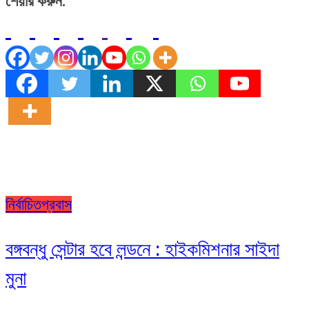
শেয়ার করুন:
নির্বাচিত
প্রবাস
বঙ্গবন্ধু সেন্টার হবে লন্ডনে : হাইকমিশনার সাইদা
মুনা