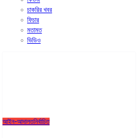
চাকরির খবর
ফিচার
মতামত
ভিডিও
আইন-আদালত
নির্বাচিত