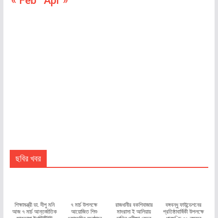
« Feb
Apr »
ছবির খবর
শিক্ষামন্ত্রী ডা. দীপু মনি
৭ মার্চ উপলক্ষে
রাজধানীর বকশিবাজার
বঙ্গবন্ধু ফাউন্ডেশনের
আজ ৭ মার্চ আন্তর্জাতিক
আয়োজিত শিশু
মাদরাসা ই আলিয়ায়
প্রতিষ্ঠাবার্ষিকী উপলক্ষে