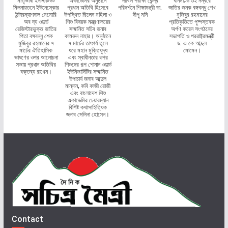
মাতৃভাষা ইনস্টিটিউট
একাডেমির অনুষ্ঠানে
দাখিল পরীক্ষা কেন্দ্র
ধানমণ্ডি ৩২ নম্বরে
মিলনায়তনে ইউনেস্কোর
প্রধান অতিথি হিসেবে
পরিদর্শনে শিক্ষামন্ত্রী ডা.
জাতির জনক বঙ্গবন্ধু শেখ
ইন্টারন্যাশনাল মেমোরি
উপস্থিত ছিলেন মহিলা ও
দীপু মনি
মুজিবুর রহমানের
অব দ্য ওয়ার্ল্ড
শিশু বিষয়ক মন্ত্রণালয়ের
প্রতিকৃতিতে পুষ্পস্তবক
রেজিস্টারভুক্ত জাতির
সম্মানিত সচিব জনাব
অর্পণ করেন সংগঠনের
পিতা বঙ্গবন্ধু শেক
কামরুন নাহার। অনুষ্ঠানে
সভাপতি ও পররাষ্ট্রমন্ত্রী
মুজিবুর রহমানের ৭
৭ মার্চের তাৎপর্য তুলে
ড. এ কে আব্দুল
মার্চের ঐতিহাসিক
ধরে মহান মুক্তিযুদ্ধ
মোমেন।
ভাষণের ওপর আলোচনা
এবং স্বাধীনতার ওপর
সভায় প্রধান অতিথির
শিশুদের গল্প শোনান ওয়ার্ল্ড
বক্তব্য রাখেন।
ইউনিভার্সিটির সম্মানিত
উপাচার্য জনাব আব্দুল
মান্নান, কবি কাজী রোজী
এবং বাংলাদেশ শিশু
একাডেমির চেয়ারম্যান
বিশিষ্ট কথাসাহিত্যিক
জনাব সেলিনা হোসেন।
Contact