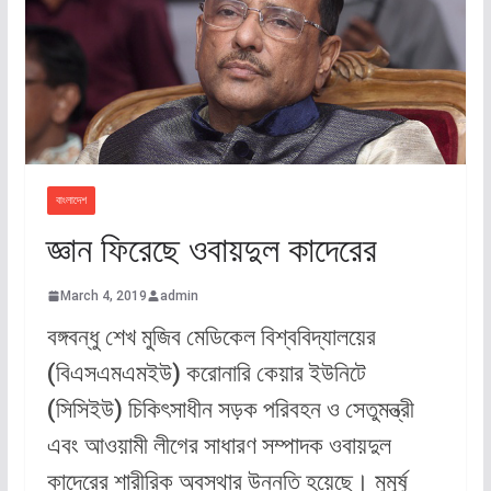
বাংলাদেশ
জ্ঞান ফিরেছে ওবায়দুল কাদেরের
March 4, 2019
admin
বঙ্গবন্ধু শেখ মুজিব মেডিকেল বিশ্ববিদ্যালয়ের
(বিএসএমএমইউ) করোনারি কেয়ার ইউনিটে
(সিসিইউ) চিকিৎসাধীন সড়ক পরিবহন ও সেতুমন্ত্রী
এবং আওয়ামী লীগের সাধারণ সম্পাদক ওবায়দুল
কাদেরের শারীরিক অবস্থার উন্নতি হয়েছে। মুমূর্ষু