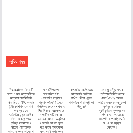
ছবির খবর
শিক্ষামন্ত্রী ডা. দীপু মনি
৭ মার্চ উপলক্ষে
রাজধানীর বকশিবাজার
বঙ্গবন্ধু ফাউন্ডেশনের
আজ ৭ মার্চ আন্তর্জাতিক
আয়োজিত শিশু
মাদরাসা ই আলিয়ায়
প্রতিষ্ঠাবার্ষিকী উপলক্ষে
মাতৃভাষা ইনস্টিটিউট
একাডেমির অনুষ্ঠানে
দাখিল পরীক্ষা কেন্দ্র
ধানমণ্ডি ৩২ নম্বরে
মিলনায়তনে ইউনেস্কোর
প্রধান অতিথি হিসেবে
পরিদর্শনে শিক্ষামন্ত্রী ডা.
জাতির জনক বঙ্গবন্ধু শেখ
ইন্টারন্যাশনাল মেমোরি
উপস্থিত ছিলেন মহিলা ও
দীপু মনি
মুজিবুর রহমানের
অব দ্য ওয়ার্ল্ড
শিশু বিষয়ক মন্ত্রণালয়ের
প্রতিকৃতিতে পুষ্পস্তবক
রেজিস্টারভুক্ত জাতির
সম্মানিত সচিব জনাব
অর্পণ করেন সংগঠনের
পিতা বঙ্গবন্ধু শেক
কামরুন নাহার। অনুষ্ঠানে
সভাপতি ও পররাষ্ট্রমন্ত্রী
মুজিবুর রহমানের ৭
৭ মার্চের তাৎপর্য তুলে
ড. এ কে আব্দুল
মার্চের ঐতিহাসিক
ধরে মহান মুক্তিযুদ্ধ
মোমেন।
ভাষণের ওপর আলোচনা
এবং স্বাধীনতার ওপর