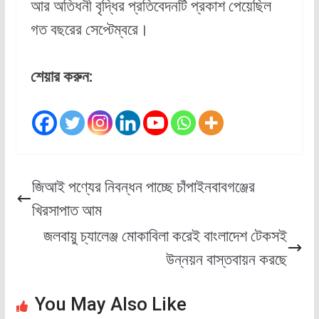
আর অতিধনী বৃদ্ধির প্রতিবেদনটি প্রকাশ পেয়েছিল
গত বছরের সেপ্টেম্বরে।
শেয়ার করুন:
জিআই পণ্যের নিবন্ধন পাচ্ছে চাঁপাইনবাবগঞ্জের
খিরসাপাত আম
জলবায়ু চ্যালেঞ্জ মোকাবিলা করেই বাংলাদেশ টেকসই
উন্নয়ন বাস্তবায়ন করছে
You May Also Like