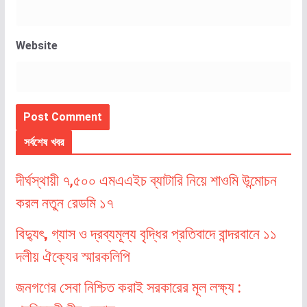
Website
সর্বশেষ খবর
দীর্ঘস্থায়ী ৭,৫০০ এমএএইচ ব্যাটারি নিয়ে শাওমি উন্মোচন
করল নতুন রেডমি ১৭
বিদ্যুৎ, গ্যাস ও দ্রব্যমূল্য বৃদ্ধির প্রতিবাদে বান্দরবানে ১১
দলীয় ঐক্যের স্মারকলিপি
জনগণের সেবা নিশ্চিত করাই সরকারের মূল লক্ষ্য :