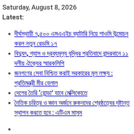
Skip
Saturday, August 8, 2026
to
Latest:
content
দীর্ঘস্থায়ী ৭,৫০০ এমএএইচ ব্যাটারি নিয়ে শাওমি উন্মোচন
করল নতুন রেডমি ১৭
বিদ্যুৎ, গ্যাস ও দ্রব্যমূল্য বৃদ্ধির প্রতিবাদে বান্দরবানে ১১
দলীয় ঐক্যের স্মারকলিপি
জনগণের সেবা নিশ্চিত করাই সরকারের মূল লক্ষ্য :
প্রতিমন্ত্রী মীর হেলাল
দেশের তৈরি ‘হোন্ডা’ যাবে মেক্সিকোতে
নৈতিক চরিত্র ও জ্ঞান অর্জনে রুকনদের শ্রেষ্ঠত্বের দৃষ্টান্ত
স্থাপন করতে হবে : এটিএম মাসুম