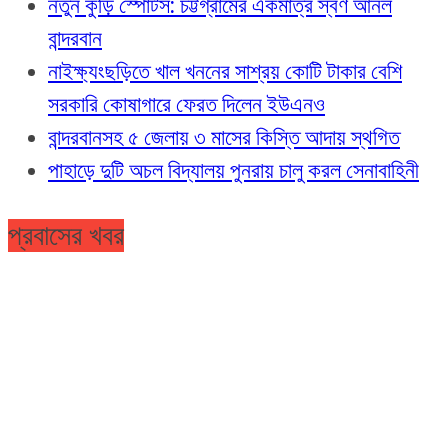
নতুন কুঁড়ি স্পোর্টস: চট্টগ্রামের একমাত্র স্বর্ণ আনল
বান্দরবান
নাইক্ষ্যংছড়িতে খাল খননের সাশ্রয় কোটি টাকার বেশি
সরকারি কোষাগারে ফেরত দিলেন ইউএনও
বান্দরবানসহ ৫ জেলায় ৩ মাসের কিস্তি আদায় স্থগিত
পাহাড়ে দুটি অচল বিদ্যালয় পুনরায় চালু করল সেনাবাহিনী
প্রবাসের খবর