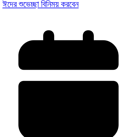
ঈদের শুভেচ্ছা বিনিময় করবেন