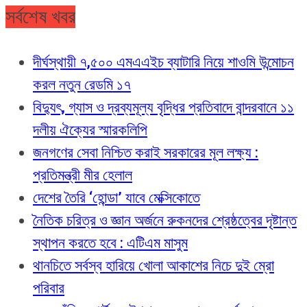
সর্বশেষ খবর
দীর্ঘস্থায়ী ৭,৫০০ এমএএইচ ব্যাটারি নিয়ে শাওমি উন্মোচন
করল নতুন রেডমি ১৭
বিদ্যুৎ, গ্যাস ও দ্রব্যমূল্য বৃদ্ধির প্রতিবাদে বান্দরবানে ১১
দলীয় ঐক্যের স্মারকলিপি
জনগণের সেবা নিশ্চিত করাই সরকারের মূল লক্ষ্য :
প্রতিমন্ত্রী মীর হেলাল
দেশের তৈরি ‘হোন্ডা’ যাবে মেক্সিকোতে
নৈতিক চরিত্র ও জ্ঞান অর্জনে রুকনদের শ্রেষ্ঠত্বের দৃষ্টান্ত
স্থাপন করতে হবে : এটিএম মাসুম
থানচিতে সর্বস্ব হারিয়ে খোলা আকাশের নিচে দুই ম্রো
পরিবার