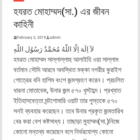
হযরত মোহাম্মদ(সা.) এর জীবন
কা‌হিনী
February 3, 2019
admin
لآ اِلَهَ اِلّا اللّهُ مُحَمَّدٌ رَسُوُل اللّهِ
হযরত মোহাম্মদ সাল্লাল্লাহু আলাইহি ওয়া সাল্লাম
বর্তমান সৌদি আরবে অবস্থিত মক্কা নগরীর কুরাইশ
গোত্রের বনি হাশিম বংশে জন্মগ্রহণ করেন। প্রচলিত
ধারনা মোতাবেক, উনার জন্ম ৫৭০ খৃস্টাব্দে। প্রখ্যাত
ইতিহাসবেত্তা মন্টগোমারি ওয়াট তার পুস্তকে ৫৭০
সনই ব্যবহার করেছেন। তবে উনার প্রকৃত জন্মতারিখ
বের করা বেশ কষ্টসাধ্য। তাছাড়া মুহাম্মদ(সা.)নিজে
কোনো মন্তব্য করেছেন বলে নির্ভরযোগ্য কোনো