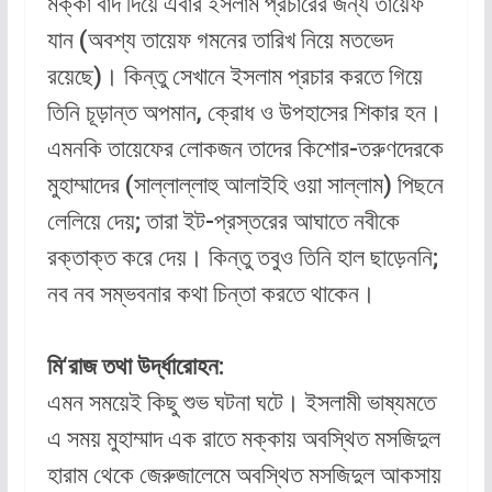
মক্কা বাদ দিয়ে এবার ইসলাম প্রচারের জন্য তায়েফ
যান (অবশ্য তায়েফ গমনের তারিখ নিয়ে মতভেদ
রয়েছে)। কিন্তু সেখানে ইসলাম প্রচার করতে গিয়ে
তিনি চূড়ান্ত অপমান, ক্রোধ ও উপহাসের শিকার হন।
এমনকি তায়েফের লোকজন তাদের কিশোর-তরুণদেরকে
মুহাম্মাদের (সাল্লাল্লাহু আলাইহি ওয়া সাল্লাম) পিছনে
লেলিয়ে দেয়; তারা ইট-প্রস্তরের আঘাতে নবীকে
রক্তাক্ত করে দেয়। কিন্তু তবুও তিনি হাল ছাড়েননি;
নব নব সম্ভবনার কথা চিন্তা করতে থাকেন।
মি‘রাজ তথা উর্দ্ধারোহন:
এমন সময়েই কিছু শুভ ঘটনা ঘটে। ইসলামী ভাষ্যমতে
এ সময় মুহাম্মাদ এক রাতে মক্কায় অবস্থিত মসজিদুল
হারাম থেকে জেরুজালেমে অবস্থিত মসজিদুল আকসায়