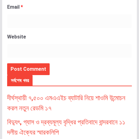
Email
*
Website
সর্বশেষ খবর
দীর্ঘস্থায়ী ৭,৫০০ এমএএইচ ব্যাটারি নিয়ে শাওমি উন্মোচন
করল নতুন রেডমি ১৭
বিদ্যুৎ, গ্যাস ও দ্রব্যমূল্য বৃদ্ধির প্রতিবাদে বান্দরবানে ১১
দলীয় ঐক্যের স্মারকলিপি