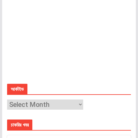
আর্কাইভ
আ
র্কা
ই
চাকরির খবর
ভ