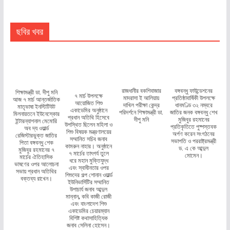
ছবির খবর
রাজধানীর বকশিবাজার
বঙ্গবন্ধু ফাউন্ডেশনের
শিক্ষামন্ত্রী ডা. দীপু মনি
৭ মার্চ উপলক্ষে
মাদরাসা ই আলিয়ায়
প্রতিষ্ঠাবার্ষিকী উপলক্ষে
আজ ৭ মার্চ আন্তর্জাতিক
আয়োজিত শিশু
দাখিল পরীক্ষা কেন্দ্র
ধানমণ্ডি ৩২ নম্বরে
মাতৃভাষা ইনস্টিটিউট
একাডেমির অনুষ্ঠানে
পরিদর্শনে শিক্ষামন্ত্রী ডা.
জাতির জনক বঙ্গবন্ধু শেখ
মিলনায়তনে ইউনেস্কোর
প্রধান অতিথি হিসেবে
দীপু মনি
মুজিবুর রহমানের
ইন্টারন্যাশনাল মেমোরি
উপস্থিত ছিলেন মহিলা ও
প্রতিকৃতিতে পুষ্পস্তবক
অব দ্য ওয়ার্ল্ড
শিশু বিষয়ক মন্ত্রণালয়ের
অর্পণ করেন সংগঠনের
রেজিস্টারভুক্ত জাতির
সম্মানিত সচিব জনাব
সভাপতি ও পররাষ্ট্রমন্ত্রী
পিতা বঙ্গবন্ধু শেক
কামরুন নাহার। অনুষ্ঠানে
ড. এ কে আব্দুল
মুজিবুর রহমানের ৭
৭ মার্চের তাৎপর্য তুলে
মোমেন।
মার্চের ঐতিহাসিক
ধরে মহান মুক্তিযুদ্ধ
ভাষণের ওপর আলোচনা
এবং স্বাধীনতার ওপর
সভায় প্রধান অতিথির
শিশুদের গল্প শোনান ওয়ার্ল্ড
বক্তব্য রাখেন।
ইউনিভার্সিটির সম্মানিত
উপাচার্য জনাব আব্দুল
মান্নান, কবি কাজী রোজী
এবং বাংলাদেশ শিশু
একাডেমির চেয়ারম্যান
বিশিষ্ট কথাসাহিত্যিক
জনাব সেলিনা হোসেন।