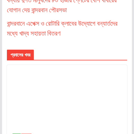
বন্যায় দুর্গত মানুষদের ৮০ হাজার প্লেটের বেশি খাবারের
যোগান দেয় বান্দরবান পৌরসভা
বান্দরবানে এপেক্স ও রোটারি ক্লাবের উদ্যোগে বন্যার্তদের
মধ্যে খাদ্য সহায়তা বিতরণ
প্রবাসের খবর