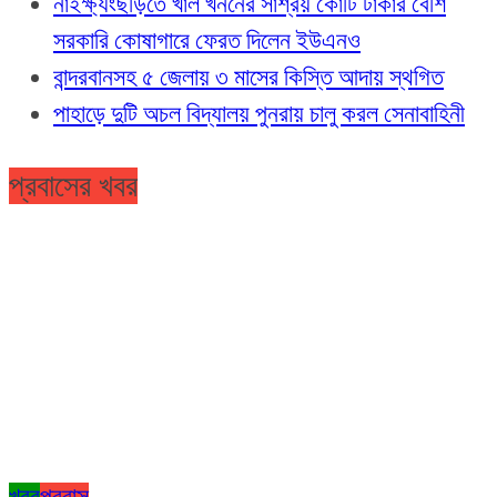
নাইক্ষ্যংছড়িতে খাল খননের সাশ্রয় কোটি টাকার বেশি
সরকারি কোষাগারে ফেরত দিলেন ইউএনও
বান্দরবানসহ ৫ জেলায় ৩ মাসের কিস্তি আদায় স্থগিত
পাহাড়ে দুটি অচল বিদ্যালয় পুনরায় চালু করল সেনাবাহিনী
প্রবাসের খবর
খবর
প্রবাস