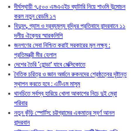
দীর্ঘস্থায়ী ৭,৫০০ এমএএইচ ব্যাটারি নিয়ে শাওমি উন্মোচন
করল নতুন রেডমি ১৭
বিদ্যুৎ, গ্যাস ও দ্রব্যমূল্য বৃদ্ধির প্রতিবাদে বান্দরবানে ১১
দলীয় ঐক্যের স্মারকলিপি
জনগণের সেবা নিশ্চিত করাই সরকারের মূল লক্ষ্য :
প্রতিমন্ত্রী মীর হেলাল
দেশের তৈরি ‘হোন্ডা’ যাবে মেক্সিকোতে
নৈতিক চরিত্র ও জ্ঞান অর্জনে রুকনদের শ্রেষ্ঠত্বের দৃষ্টান্ত
স্থাপন করতে হবে : এটিএম মাসুম
থানচিতে সর্বস্ব হারিয়ে খোলা আকাশের নিচে দুই ম্রো
পরিবার
নতুন কুঁড়ি স্পোর্টস: চট্টগ্রামের একমাত্র স্বর্ণ আনল
বান্দরবান