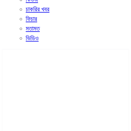
চাকরির খবর
ফিচার
মতামত
ভিডিও