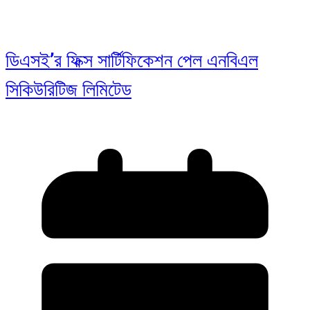
ডিএসই’র ফিক্স সার্টিফিকেশন পেল এনবিএল
সিকিউরিটিজ লিমিটেড