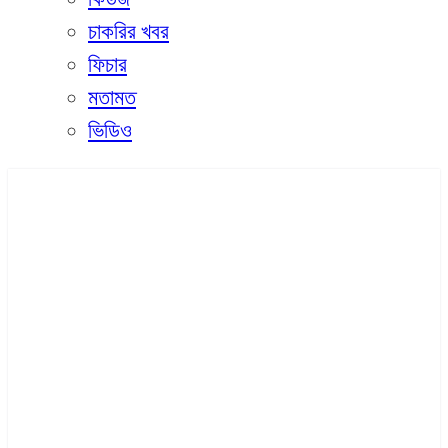
চাকরির খবর
ফিচার
মতামত
ভিডিও