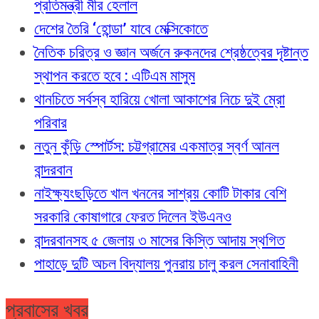
প্রতিমন্ত্রী মীর হেলাল
দেশের তৈরি ‘হোন্ডা’ যাবে মেক্সিকোতে
নৈতিক চরিত্র ও জ্ঞান অর্জনে রুকনদের শ্রেষ্ঠত্বের দৃষ্টান্ত
স্থাপন করতে হবে : এটিএম মাসুম
থানচিতে সর্বস্ব হারিয়ে খোলা আকাশের নিচে দুই ম্রো
পরিবার
নতুন কুঁড়ি স্পোর্টস: চট্টগ্রামের একমাত্র স্বর্ণ আনল
বান্দরবান
নাইক্ষ্যংছড়িতে খাল খননের সাশ্রয় কোটি টাকার বেশি
সরকারি কোষাগারে ফেরত দিলেন ইউএনও
বান্দরবানসহ ৫ জেলায় ৩ মাসের কিস্তি আদায় স্থগিত
পাহাড়ে দুটি অচল বিদ্যালয় পুনরায় চালু করল সেনাবাহিনী
প্রবাসের খবর