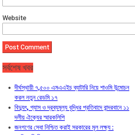
Website
সর্বশেষ খবর
দীর্ঘস্থায়ী ৭,৫০০ এমএএইচ ব্যাটারি নিয়ে শাওমি উন্মোচন
করল নতুন রেডমি ১৭
বিদ্যুৎ, গ্যাস ও দ্রব্যমূল্য বৃদ্ধির প্রতিবাদে বান্দরবানে ১১
দলীয় ঐক্যের স্মারকলিপি
জনগণের সেবা নিশ্চিত করাই সরকারের মূল লক্ষ্য :