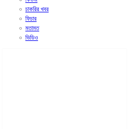
চাকরির খবর
ফিচার
মতামত
ভিডিও