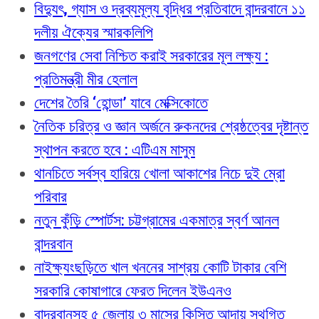
বিদ্যুৎ, গ্যাস ও দ্রব্যমূল্য বৃদ্ধির প্রতিবাদে বান্দরবানে ১১
দলীয় ঐক্যের স্মারকলিপি
জনগণের সেবা নিশ্চিত করাই সরকারের মূল লক্ষ্য :
প্রতিমন্ত্রী মীর হেলাল
দেশের তৈরি ‘হোন্ডা’ যাবে মেক্সিকোতে
নৈতিক চরিত্র ও জ্ঞান অর্জনে রুকনদের শ্রেষ্ঠত্বের দৃষ্টান্ত
স্থাপন করতে হবে : এটিএম মাসুম
থানচিতে সর্বস্ব হারিয়ে খোলা আকাশের নিচে দুই ম্রো
পরিবার
নতুন কুঁড়ি স্পোর্টস: চট্টগ্রামের একমাত্র স্বর্ণ আনল
বান্দরবান
নাইক্ষ্যংছড়িতে খাল খননের সাশ্রয় কোটি টাকার বেশি
সরকারি কোষাগারে ফেরত দিলেন ইউএনও
বান্দরবানসহ ৫ জেলায় ৩ মাসের কিস্তি আদায় স্থগিত