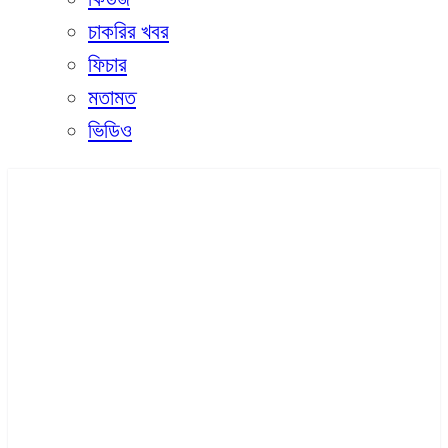
চাকরির খবর
ফিচার
মতামত
ভিডিও