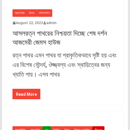
আরো বিষয়
ফিচার
লাইফস্টাইল
August 22, 2023
admin
আসলরত্ন পাথরের নিশ্চয়তা দিচ্ছে শেষ দর্শন
আজমেরী জেমস হাউজ
রত্ন পাথর এমন পাথর যা প্রাকৃতিকভাবে সৃষ্টি হয় এবং
এর বিশেষ সৌন্দর্য, ঔজ্জ্বল্য এবং স্থায়িত্বের জন্য
খ্যাতি পায়। এসব পাথর
Read More
আন্তর্জাতিক
আরো বিষয়
খবর
নির্বাচিত
ফিচার
বিজ্ঞান ও প্রযুক্তি
শীর্ষ খবর