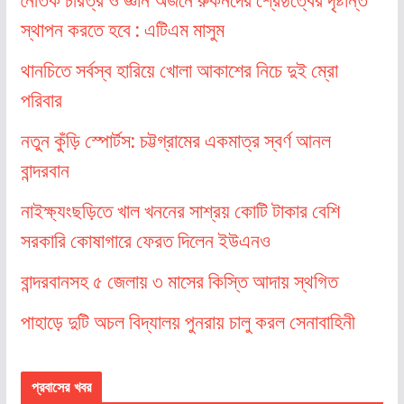
নৈতিক চরিত্র ও জ্ঞান অর্জনে রুকনদের শ্রেষ্ঠত্বের দৃষ্টান্ত
স্থাপন করতে হবে : এটিএম মাসুম
থানচিতে সর্বস্ব হারিয়ে খোলা আকাশের নিচে দুই ম্রো
পরিবার
নতুন কুঁড়ি স্পোর্টস: চট্টগ্রামের একমাত্র স্বর্ণ আনল
বান্দরবান
নাইক্ষ্যংছড়িতে খাল খননের সাশ্রয় কোটি টাকার বেশি
সরকারি কোষাগারে ফেরত দিলেন ইউএনও
বান্দরবানসহ ৫ জেলায় ৩ মাসের কিস্তি আদায় স্থগিত
পাহাড়ে দুটি অচল বিদ্যালয় পুনরায় চালু করল সেনাবাহিনী
প্রবাসের খবর