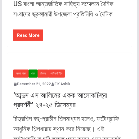
US বাংলা আন্তর্জাতিক সাহিত্য সম্মেলনে দৈনিক
সংবাদের ভূরুঙ্গামারী উপজেলা প্রতিনিধি ও দৈনিক
Read More
আরো বিষয়
খবর
ফিচার
লাইফস্টাইল
December 21, 2022
F K Ashik
‘আব্দুস এস আলিমের একক আলোকচিত্র
প্রদর্শনী’ ২৪-২৫ ডিসেম্বর
চিত্রশিল্প বহু-প্রাচীন শিল্পমাধ্যম হলেও, ফটোগ্রাফি
আধুনিক শিল্পধারায় স্থান করে নিয়েছে। এই