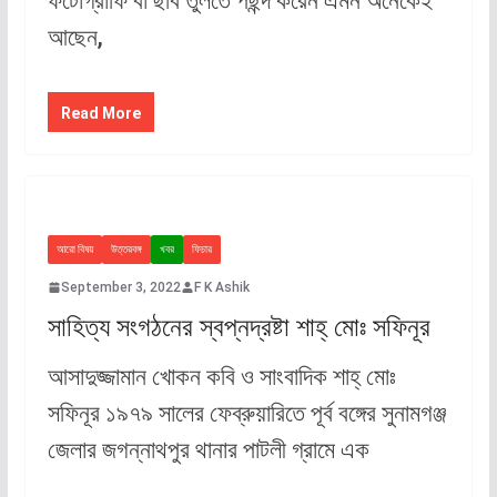
ফটোগ্রাফি বা ছবি তুলতে পছন্দ করেন এমন অনেকেই
আছেন,
Read More
আরো বিষয়
উত্তরবঙ্গ
খবর
ফিচার
September 3, 2022
F K Ashik
সাহিত্য সংগঠনের স্বপ্নদ্রষ্টা শাহ্ মোঃ সফিনূর
আসাদুজ্জামান খোকন কবি ও সাংবাদিক শাহ্ মোঃ
সফিনূর ১৯৭৯ সালের ফেব্রুয়ারিতে পূর্ব বঙ্গের সুনামগঞ্জ
জেলার জগন্নাথপুর থানার পাটলী গ্রামে এক