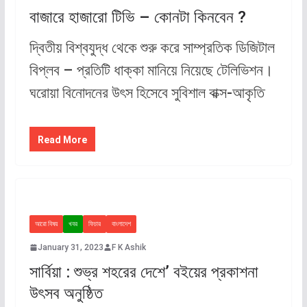
বাজারে হাজারো টিভি – কোনটা কিনবেন ?
দ্বিতীয় বিশ্বযুদ্ধ থেকে শুরু করে সাম্প্রতিক ডিজিটাল
বিপ্লব – প্রতিটি ধাক্কা মানিয়ে নিয়েছে টেলিভিশন।
ঘরোয়া বিনোদনের উৎস হিসেবে সুবিশাল বাক্স-আকৃতি
Read More
আরো বিষয়
খবর
ফিচার
বাংলাদেশ
January 31, 2023
F K Ashik
সার্বিয়া : শুভ্র শহরের দেশে’ বইয়ের প্রকাশনা
উৎসব অনুষ্ঠিত