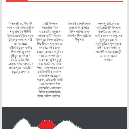
শিক্ষামন্ত্রী ডা. দীপু মনি
৭ মার্চ উপলক্ষে
রাজধানীর বকশিবাজার
বঙ্গবন্ধু ফাউন্ডেশনের
আজ ৭ মার্চ আন্তর্জাতিক
আয়োজিত শিশু
মাদরাসা ই আলিয়ায়
প্রতিষ্ঠাবার্ষিকী উপলক্ষে
মাতৃভাষা ইনস্টিটিউট
একাডেমির অনুষ্ঠানে
দাখিল পরীক্ষা কেন্দ্র
ধানমণ্ডি ৩২ নম্বরে
মিলনায়তনে ইউনেস্কোর
প্রধান অতিথি হিসেবে
পরিদর্শনে শিক্ষামন্ত্রী ডা.
জাতির জনক বঙ্গবন্ধু শেখ
ইন্টারন্যাশনাল মেমোরি
উপস্থিত ছিলেন মহিলা ও
দীপু মনি
মুজিবুর রহমানের
অব দ্য ওয়ার্ল্ড
শিশু বিষয়ক মন্ত্রণালয়ের
প্রতিকৃতিতে পুষ্পস্তবক
রেজিস্টারভুক্ত জাতির
সম্মানিত সচিব জনাব
অর্পণ করেন সংগঠনের
পিতা বঙ্গবন্ধু শেক
কামরুন নাহার। অনুষ্ঠানে
সভাপতি ও পররাষ্ট্রমন্ত্রী
মুজিবুর রহমানের ৭
৭ মার্চের তাৎপর্য তুলে
ড. এ কে আব্দুল
মার্চের ঐতিহাসিক
ধরে মহান মুক্তিযুদ্ধ
মোমেন।
ভাষণের ওপর আলোচনা
এবং স্বাধীনতার ওপর
সভায় প্রধান অতিথির
শিশুদের গল্প শোনান ওয়ার্ল্ড
বক্তব্য রাখেন।
ইউনিভার্সিটির সম্মানিত
উপাচার্য জনাব আব্দুল
মান্নান, কবি কাজী রোজী
এবং বাংলাদেশ শিশু
একাডেমির চেয়ারম্যান
বিশিষ্ট কথাসাহিত্যিক
জনাব সেলিনা হোসেন।