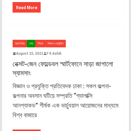
Read More
আরো বিষয়
খবর
ফিচার
বিজ্ঞান ও প্রযুক্তি
August 25, 2022
F K Ashik
নেক্সট-জেন ফোল্ডেবল স্মার্টফোনে সাড়া জাগালো
স্যামসাং
বিজ্ঞান ও প্রযুক্তি প্রতিবেদক ঢাকা : সকল জল্পনা-
কল্পনার অবসান ঘটিয়ে সম্প্রতি “গ্যালাক্সি
আনপ্যাকড” শীর্ষক এক ভার্চ্যুয়াল আয়োজনের মাধ্যমে
বিশ্ব বাজারে