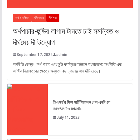
অর্থ ও বাণিজ্য
পুঁজিবাজার
শীর্ষ খবর
অর্থপাচার-হুন্ডির লাগাম টানতে চাই সমন্বিত ও
দীর্ঘমেয়াদী উদ্যোগ
September 17, 2024
admin
অর্থনীতি ডেস্ক : অর্থ পাচার এবং হুন্ডি কার্যক্রম বর্তমানে বাংলাদেশের অর্থনীতি এবং
আর্থিক নিরাপত্তার ক্ষেত্রে অন্যতম বড় চ্যালেঞ্জ হয়ে দাঁড়িয়েছে।
ডিএসই’র ফিক্স সার্টিফিকেশন পেল এনবিএল
সিকিউরিটিজ লিমিটেড
July 11, 2023