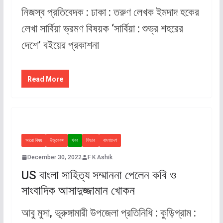
নিজস্ব প্রতিবেদক : ঢাকা : তরুণ লেখক ইমদাদ হকের
লেখা সার্বিয়া ভ্রমণ বিষয়ক ‘সার্বিয়া : শুভ্র শহরের
দেশে’ বইয়ের প্রকাশনা
Read More
আরো বিষয়
উত্তরবঙ্গ
খবর
ফিচার
বাংলাদেশ
December 30, 2022
F K Ashik
US বাংলা সাহিত্য সম্মাননা পেলেন কবি ও
সাংবাদিক আসাদুজ্জামান খোকন
আবু মুসা, ভূরুঙ্গামারী উপজেলা প্রতিনিধি : কুড়িগ্রাম :