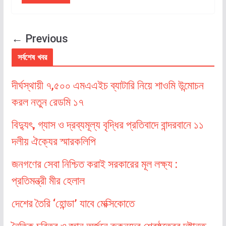
← Previous
সর্বশেষ খবর
দীর্ঘস্থায়ী ৭,৫০০ এমএএইচ ব্যাটারি নিয়ে শাওমি উন্মোচন
করল নতুন রেডমি ১৭
বিদ্যুৎ, গ্যাস ও দ্রব্যমূল্য বৃদ্ধির প্রতিবাদে বান্দরবানে ১১
দলীয় ঐক্যের স্মারকলিপি
জনগণের সেবা নিশ্চিত করাই সরকারের মূল লক্ষ্য :
প্রতিমন্ত্রী মীর হেলাল
দেশের তৈরি ‘হোন্ডা’ যাবে মেক্সিকোতে