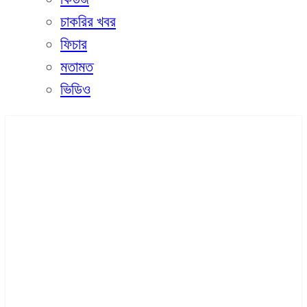
চাকরির খবর
ফিচার
মতামত
ভিডিও