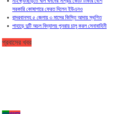
নাইক্ষ্যংছড়িতে খাল খননের সাশ্রয় কোটি টাকার বেশি
সরকারি কোষাগারে ফেরত দিলেন ইউএনও
বান্দরবানসহ ৫ জেলায় ৩ মাসের কিস্তি আদায় স্থগিত
পাহাড়ে দুটি অচল বিদ্যালয় পুনরায় চালু করল সেনাবাহিনী
প্রবাসের খবর
খবর
প্রবাস