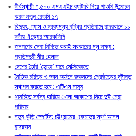
দীর্ঘস্থায়ী ৭,৫০০ এমএএইচ ব্যাটারি নিয়ে শাওমি উন্মোচন
করল নতুন রেডমি ১৭
বিদ্যুৎ, গ্যাস ও দ্রব্যমূল্য বৃদ্ধির প্রতিবাদে বান্দরবানে ১১
দলীয় ঐক্যের স্মারকলিপি
জনগণের সেবা নিশ্চিত করাই সরকারের মূল লক্ষ্য :
প্রতিমন্ত্রী মীর হেলাল
দেশের তৈরি ‘হোন্ডা’ যাবে মেক্সিকোতে
নৈতিক চরিত্র ও জ্ঞান অর্জনে রুকনদের শ্রেষ্ঠত্বের দৃষ্টান্ত
স্থাপন করতে হবে : এটিএম মাসুম
থানচিতে সর্বস্ব হারিয়ে খোলা আকাশের নিচে দুই ম্রো
পরিবার
নতুন কুঁড়ি স্পোর্টস: চট্টগ্রামের একমাত্র স্বর্ণ আনল
বান্দরবান