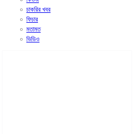
চাকরির খবর
ফিচার
মতামত
ভিডিও