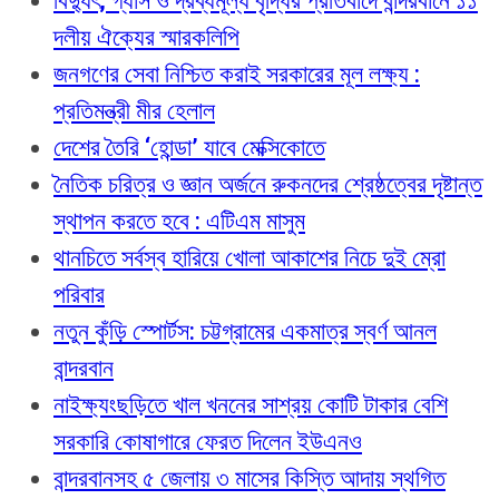
বিদ্যুৎ, গ্যাস ও দ্রব্যমূল্য বৃদ্ধির প্রতিবাদে বান্দরবানে ১১
দলীয় ঐক্যের স্মারকলিপি
জনগণের সেবা নিশ্চিত করাই সরকারের মূল লক্ষ্য :
প্রতিমন্ত্রী মীর হেলাল
দেশের তৈরি ‘হোন্ডা’ যাবে মেক্সিকোতে
নৈতিক চরিত্র ও জ্ঞান অর্জনে রুকনদের শ্রেষ্ঠত্বের দৃষ্টান্ত
স্থাপন করতে হবে : এটিএম মাসুম
থানচিতে সর্বস্ব হারিয়ে খোলা আকাশের নিচে দুই ম্রো
পরিবার
নতুন কুঁড়ি স্পোর্টস: চট্টগ্রামের একমাত্র স্বর্ণ আনল
বান্দরবান
নাইক্ষ্যংছড়িতে খাল খননের সাশ্রয় কোটি টাকার বেশি
সরকারি কোষাগারে ফেরত দিলেন ইউএনও
বান্দরবানসহ ৫ জেলায় ৩ মাসের কিস্তি আদায় স্থগিত