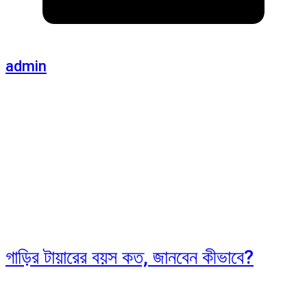
admin
গাড়ির টায়ারের বয়স কত, জানবেন কীভাবে?