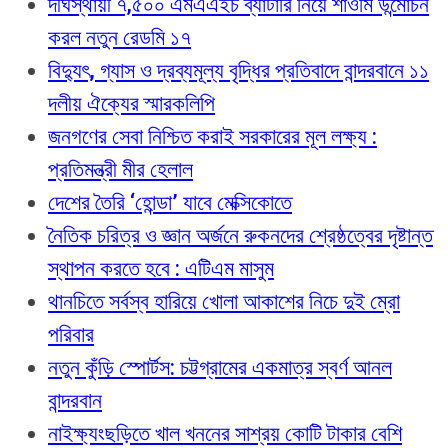
দীর্ঘস্থায়ী ৭,৫০০ এমএএইচ ব্যাটারি নিয়ে শাওমি উন্মোচন
করল নতুন রেডমি ১৭
বিদ্যুৎ, গ্যাস ও দ্রব্যমূল্য বৃদ্ধির প্রতিবাদে বান্দরবানে ১১
দলীয় ঐক্যের স্মারকলিপি
জনগণের সেবা নিশ্চিত করাই সরকারের মূল লক্ষ্য :
প্রতিমন্ত্রী মীর হেলাল
দেশের তৈরি ‘হোন্ডা’ যাবে মেক্সিকোতে
নৈতিক চরিত্র ও জ্ঞান অর্জনে রুকনদের শ্রেষ্ঠত্বের দৃষ্টান্ত
স্থাপন করতে হবে : এটিএম মাসুম
থানচিতে সর্বস্ব হারিয়ে খোলা আকাশের নিচে দুই ম্রো
পরিবার
নতুন কুঁড়ি স্পোর্টস: চট্টগ্রামের একমাত্র স্বর্ণ আনল
বান্দরবান
নাইক্ষ্যংছড়িতে খাল খননের সাশ্রয় কোটি টাকার বেশি