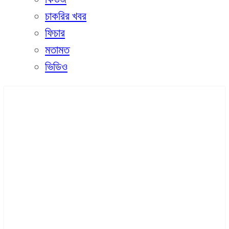
চাকরির খবর
ফিচার
মতামত
ভিডিও