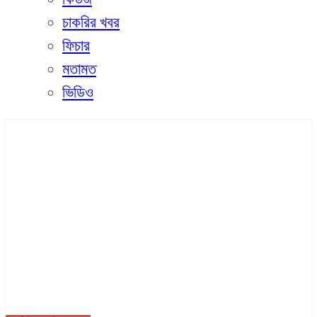
চাকরির খবর
ফিচার
মতামত
ভিডিও