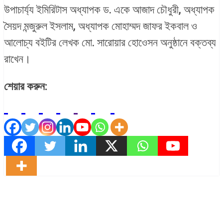
উপাচার্য্য ইমিরিটাস অধ্যাপক ড. একে আজাদ চৌধুরী, অধ্যাপক
সৈয়দ মন্জুরুল ইসলাম, অধ্যাপক মোহাম্মদ জাফর ইকবাল ও
আলোচ্য বইটির লেখক মো. সারোয়ার হোওেসন অনুষ্ঠানে বক্তব্য
রাখেন।
শেয়ার করুন: