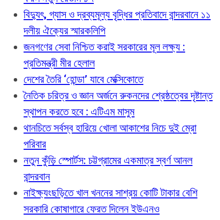
বিদ্যুৎ, গ্যাস ও দ্রব্যমূল্য বৃদ্ধির প্রতিবাদে বান্দরবানে ১১
দলীয় ঐক্যের স্মারকলিপি
জনগণের সেবা নিশ্চিত করাই সরকারের মূল লক্ষ্য :
প্রতিমন্ত্রী মীর হেলাল
দেশের তৈরি ‘হোন্ডা’ যাবে মেক্সিকোতে
নৈতিক চরিত্র ও জ্ঞান অর্জনে রুকনদের শ্রেষ্ঠত্বের দৃষ্টান্ত
স্থাপন করতে হবে : এটিএম মাসুম
থানচিতে সর্বস্ব হারিয়ে খোলা আকাশের নিচে দুই ম্রো
পরিবার
নতুন কুঁড়ি স্পোর্টস: চট্টগ্রামের একমাত্র স্বর্ণ আনল
বান্দরবান
নাইক্ষ্যংছড়িতে খাল খননের সাশ্রয় কোটি টাকার বেশি
সরকারি কোষাগারে ফেরত দিলেন ইউএনও