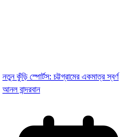
নতুন কুঁড়ি স্পোর্টস: চট্টগ্রামের একমাত্র স্বর্ণ
আনল বান্দরবান