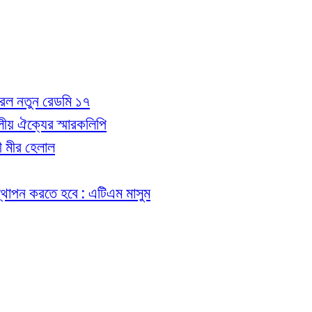
 করল নতুন রেডমি ১৭
 দলীয় ঐক্যের স্মারকলিপি
রী মীর হেলাল
ত স্থাপন করতে হবে : এটিএম মাসুম