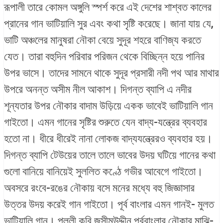
রূপালী তারে কোমল অঙ্গুলি স্পর্শ করে এই দেশের শাশ্বত কালের
প্রানের গান ভাটিয়ালি সুর এবং কথা সৃষ্টি করেছে। জানা যায় যে,
ভাটি অঞ্চলের মানুষরা নৌকা বেয়ে সুদূর শহরে বাণিজ্য করতে
যেত। তারা বহুদিন পরিবার পরিজন থেকে বিচ্ছিন্ন হয়ে পানির
উপর ভাসে। তাদের সামনে থাকে সুদূর প্রসারী নদী পথ আর মাথার
উপরে অনন্ত অসীম নীল আকাশ। দিগন্ত ব্যাপি এ নদীর
শূন্যতার উপর নৌকার বাদাম উড়িয়ে একক ভাবেই ভাটিয়ালি গান
গাইতো। এমন গানের সৃষ্টির শুরুতে যেন বাদ্য-যন্ত্রের ব্যবহার
হতো না। ধীরে ধীরেই নানা লোকজ বাদ্যযন্ত্রেরও ব্যবহার হয়।
দিগন্ত ব্যাপি টেউয়ের তালে তালে ভাবের উদয় ঘটিয়ে গানের কথা
গুলো বানিয়ে বানিয়েই সুললিত কণ্ঠে গভীর আবেগে গাইতো।
অবসরে রংবে-রঙের নৌকায় বসে মনের মধ্যে বহু জিজ্ঞাসার
উত্তর উদয় করেই গান গাইতো। পূর্ব বাংলার এমন গানই- মুলত
ভাটিয়ালি গান। পল্লী কবি জসীমউদ্দীন পূর্ববাংলার নৌকার মাঝি-