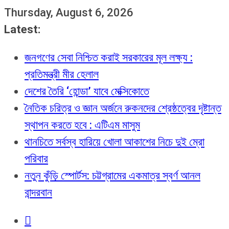
Thursday, August 6, 2026
Latest:
জনগণের সেবা নিশ্চিত করাই সরকারের মূল লক্ষ্য :
প্রতিমন্ত্রী মীর হেলাল
দেশের তৈরি ‘হোন্ডা’ যাবে মেক্সিকোতে
নৈতিক চরিত্র ও জ্ঞান অর্জনে রুকনদের শ্রেষ্ঠত্বের দৃষ্টান্ত
স্থাপন করতে হবে : এটিএম মাসুম
থানচিতে সর্বস্ব হারিয়ে খোলা আকাশের নিচে দুই ম্রো
পরিবার
নতুন কুঁড়ি স্পোর্টস: চট্টগ্রামের একমাত্র স্বর্ণ আনল
বান্দরবান