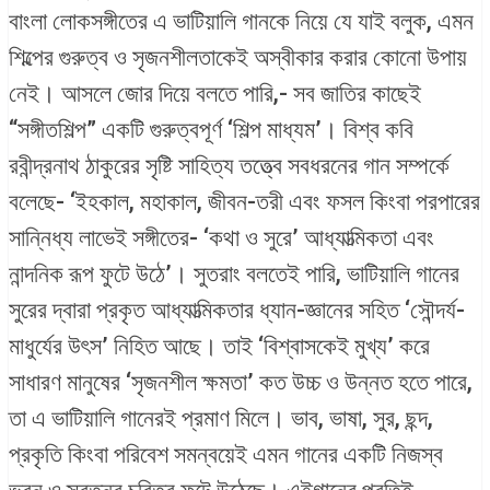
বাংলা লোকসঙ্গীতের এ ভাটিয়ালি গানকে নিয়ে যে যাই বলুক, এমন
শিল্পের গুরুত্ব ও সৃজনশীলতাকেই অস্বীকার করার কোনো উপায়
নেই। আসলে জোর দিয়ে বলতে পারি,- সব জাতির কাছেই
“সঙ্গীতশিল্প” একটি গুরুত্বপূর্ণ ‘শিল্প মাধ্যম’। বিশ্ব কবি
রবীন্দ্রনাথ ঠাকুরের সৃষ্টি সাহিত্য তত্ত্বে সবধরনের গান সম্পর্কে
বলেছে- ‘ইহকাল, মহাকাল, জীবন-তরী এবং ফসল কিংবা পরপারের
সান্নিধ্য লাভেই সঙ্গীতের- ‘কথা ও সুরে’ আধ্যাত্মিকতা এবং
নান্দনিক রূপ ফুটে উঠে’। সুতরাং বলতেই পারি, ভাটিয়ালি গানের
সুরের দ্বারা প্রকৃত আধ্যাত্মিকতার ধ্যান-জ্ঞানের সহিত ‘সৌন্দর্য-
মাধুর্যের উৎস’ নিহিত আছে। তাই ‘বিশ্বাসকেই মুখ্য’ করে
সাধারণ মানুষের ‘সৃজনশীল ক্ষমতা’ কত উচ্চ ও উন্নত হতে পারে,
তা এ ভাটিয়ালি গানেরই প্রমাণ মিলে। ভাব, ভাষা, সুর, ছন্দ,
প্রকৃতি কিংবা পরিবেশ সমন্বয়েই এমন গানের একটি নিজস্ব