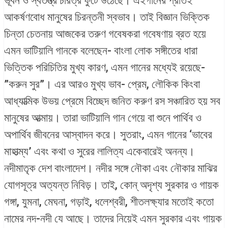
ভূবন ও স্বতন্ত্র চরিত্র ফুটে উঠেছে। এইগানের প্রতিই
আকর্ষণবোধ মানুষের চিরন্তনী স্বভাব। তাই বিজ্ঞান ভিক্তিক
চিন্তা চেতনায় আজকের তরুণ গবেষকরা গবেষণায় ব্রত হয়ে
এমন ভাটিয়ালি গানকে বলেছেন- বাংলা লোক সঙ্গীতের ধারা
ভিত্তিক পরিচিতির মুখ্য কারণ, এমন গানের মধ্যেই রয়েছে-
”করুন সুর”। এর আরও মুখ্য ভাব- প্রেম, লৌকিক কিংবা
আধ্যাত্মিক উভয় প্রেমে বিচ্ছেদ জনিত করুণ রস সঞ্চারিত হয় সব
মানুষের আত্মায়। তারা ভাটিয়ালি গান গেয়ে বা শুনে পার্থিব ও
অপার্থিব জীবনের আস্বাদন করে। সুতরাং, এমন গানের ‘ভাবের
মাহাত্ম্য’ এবং কথা ও সুরের লালিত্য একেবারেই অনন্য।
নদীমাতৃক দেশ বাংলাদেশ। নদীর সঙ্গে নৌকা এবং নৌকার মাঝির
যোগসূত্র অত্যন্ত নিবিড়। তাই, কোন্ অদৃশ্য সুরকার ও গায়ক
গঙ্গা, যুমনা, মেঘনা, গড়াই, ধলেশ্বরী, শীতলক্ষ্যার মতোই কতো
নামের নদ-নদী যে আছে। তাদের নিয়েই এমন সুরকার এবং গায়ক