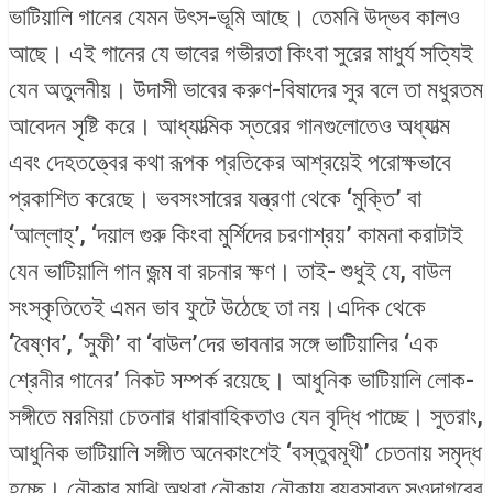
ভাটিয়ালি গানের যেমন উৎস-ভূমি আছে। তেমনি উদ্ভব কালও
আছে। এই গানের যে ভাবের গভীরতা কিংবা সুরের মাধুর্য সত্যিই
যেন অতুলনীয়। উদাসী ভাবের করুণ-বিষাদের সুর বলে তা মধুরতম
আবেদন সৃষ্টি করে। আধ্যাত্মিক স্তরের গানগুলোতেও অধ্যাত্ম
এবং দেহতত্ত্বের কথা রূপক প্রতিকের আশ্রয়েই পরোক্ষভাবে
প্রকাশিত করেছে। ভবসংসারের যন্ত্রণা থেকে ‘মুক্তি’ বা
‘আল্লাহ্’, ‘দয়াল গুরু কিংবা মুর্শিদের চরণাশ্রয়’ কামনা করাটাই
যেন ভাটিয়ালি গান জন্ম বা রচনার ক্ষণ। তাই- শুধুই যে, বাউল
সংস্কৃতিতেই এমন ভাব ফুটে উঠেছে তা নয়।এদিক থেকে
‘বৈষ্ণব’, ‘সুফী’ বা ‘বাউল’দের ভাবনার সঙ্গে ভাটিয়ালির ‘এক
শ্রেনীর গানের’ নিকট সম্পর্ক রয়েছে। আধুনিক ভাটিয়ালি লোক-
সঙ্গীতে মরমিয়া চেতনার ধারাবাহিকতাও যেন বৃদ্ধি পাচ্ছে। সুতরাং,
আধুনিক ভাটিয়ালি সঙ্গীত অনেকাংশেই ‘বস্তুবমূখী’ চেতনায় সমৃদ্ধ
হচ্ছে। নৌকার মাঝি অথবা নৌকায় নৌকায় ব্যবসারত সওদাগরের