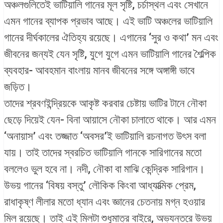
অঞ্চলগুলিতেই ভাটিয়ালি গানের মূল সৃষ্টি, চর্চাস্থল এবং সেখানে
এমন গানের ব্যাপক প্রভাব আছে। এই ভাটি অঞ্চলের ভাটিয়ালি
গানের দীর্ঘকালের ঐতিহ্য রয়েছে। এগানের ‘সুর ও কথা’ মন এবং
জীবনের জন্যই যেন সৃষ্টি, যুগে যুগে এমন ভাটিয়ালি গানের শৈল্পিক
ব্যবহার- আবহমান বাংলায় মানব জীবনের সঙ্গে অঙ্গাঙ্গী ভাবে
জড়িত।
তাদের শ্রবণইন্দ্রিয়কে আকৃষ্ট করবার চেষ্টায় ভাটির টানে নৌকা
ছেড়ে দিয়েই যেন- বিনা আয়াসে নৌকা চালাতে থাকে। আর এমন
‘অনায়াস’ এবং তজ্জাত ‘অবসর’ই ভাটিয়ালি রচনাগত উৎস বলা
যায়। তাই তাদের স্বরচিত ভাটিয়ালি গানকে সারিগানের মতো
বললেও ভুল হবে না। নদী, নৌকা বা মাঝি কেন্দ্রিক সারিগান।
উভয় গানের ‘বিষয় বস্তু’ লৌকিক কিংবা আধ্যাত্মিক প্রেম,
রাধাকৃষ্ণ লীলার মতো ধ্যান এবং জ্ঞানের চেতনায় মগ্ন হওয়ার
মিল রয়েছে। তাই এই মিলটা শুধুমাত্র বাইরে, অভ্যন্তরে উভয়