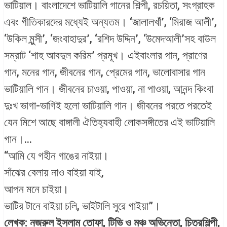
ভাটিয়াল। বাংলাদেশে ভাটিয়ালি গানের শিল্পী, রচয়িতা, সংগ্রাহক
এবং গীতিকারদের মধ্যেই অন্যতম। ‘জালালখাঁ’, ‘মিরাজ আলী’,
‘উকিল মুন্সী’, ‘জংবাহাদুর’, ‘রশিদ উদ্দিন’, ‘উমেদআলী’সহ বাউল
সম্রাট ‘শাহ আবদুল করিম’ প্রমূখ। এইবাংলার গান, প্রাণের
গান, মনের গান, জীবনের গান, প্রেমের গান, ভালোবাসার গান
ভাটিয়ালি গান। জীবনের চাওয়া, পাওয়া, না পাওয়া, আনন্দ কিংবা
দুঃখ ভাগা-ভাগিই হলো ভাটিয়ালি গান। জীবনের পরতে পরতেই
যেন মিশে আছে বাঙ্গালী ঐতিহ্যবাহী লোকসঙ্গীতের এই ভাটিয়ালি
গান।…
“আমি যে গহীন গাঙের নাইয়া।
সাঁঝের বেলায় নাও বাইয়া যাই,
আপন মনে চাইয়া।
ভাটির টানে বাইয়া চলি, ভাইটালি সুরে গাইয়া”।
লেখক: নজরুল ইসলাম তোফা, টিভি ও মঞ্চ অভিনেতা, চিত্রশিল্পী,