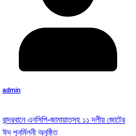
admin
বান্দরবানে এনসিপি-জামায়াতসহ ১১ দলীয় জোটের
ঈদ পুনর্মিলনী অনুষ্ঠিত