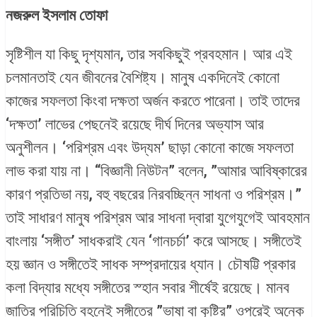
নজরুল ইসলাম তোফা
সৃষ্টিশীল যা কিছু দৃশ্যমান, তার সবকিছুই প্রবহমান। আর এই
চলমানতাই যেন জীবনের বৈশিষ্ট্য। মানুষ একদিনেই কোনো
কাজের সফলতা কিংবা দক্ষতা অর্জন করতে পারেনা। তাই তাদের
‘দক্ষতা’ লাভের পেছনেই রয়েছে দীর্ঘ দিনের অভ্যাস আর
অনুশীলন। ‘পরিশ্রম এবং উদ্যম’ ছাড়া কোনো কাজে সফলতা
লাভ করা যায় না। “বিজ্ঞানী নিউটন” বলেন, ”আমার আবিষ্কারের
কারণ প্রতিভা নয়, বহু বছরের নিরবচ্ছিন্ন সাধনা ও পরিশ্রম।”
তাই সাধারণ মানুষ পরিশ্রম আর সাধনা দ্বারা যুগেযুগেই আবহমান
বাংলায় ‘সঙ্গীত’ সাধকরাই যেন ‘গানচর্চা’ করে আসছে। সঙ্গীতেই
হয় জ্ঞান ও সঙ্গীতেই সাধক সম্প্রদায়ের ধ্যান। চৌষট্টি প্রকার
কলা বিদ্যার মধ্যে সঙ্গীতের স্হান সবার শীর্ষেই রয়েছে। মানব
জাতির পরিচিতি বহনেই সঙ্গীতের ”ভাষা বা কৃষ্টির” ওপরেই অনেক