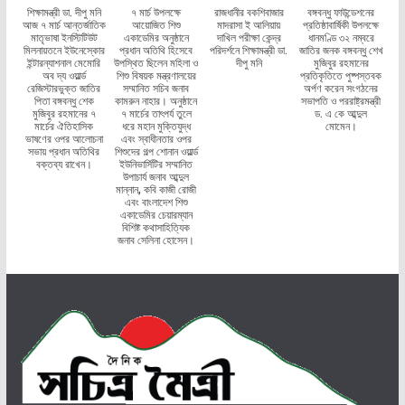
শিক্ষামন্ত্রী ডা. দীপু মনি
৭ মার্চ উপলক্ষে
রাজধানীর বকশিবাজার
বঙ্গবন্ধু ফাউন্ডেশনের
আজ ৭ মার্চ আন্তর্জাতিক
আয়োজিত শিশু
মাদরাসা ই আলিয়ায়
প্রতিষ্ঠাবার্ষিকী উপলক্ষে
মাতৃভাষা ইনস্টিটিউট
একাডেমির অনুষ্ঠানে
দাখিল পরীক্ষা কেন্দ্র
ধানমণ্ডি ৩২ নম্বরে
মিলনায়তনে ইউনেস্কোর
প্রধান অতিথি হিসেবে
পরিদর্শনে শিক্ষামন্ত্রী ডা.
জাতির জনক বঙ্গবন্ধু শেখ
ইন্টারন্যাশনাল মেমোরি
উপস্থিত ছিলেন মহিলা ও
দীপু মনি
মুজিবুর রহমানের
অব দ্য ওয়ার্ল্ড
শিশু বিষয়ক মন্ত্রণালয়ের
প্রতিকৃতিতে পুষ্পস্তবক
রেজিস্টারভুক্ত জাতির
সম্মানিত সচিব জনাব
অর্পণ করেন সংগঠনের
পিতা বঙ্গবন্ধু শেক
কামরুন নাহার। অনুষ্ঠানে
সভাপতি ও পররাষ্ট্রমন্ত্রী
মুজিবুর রহমানের ৭
৭ মার্চের তাৎপর্য তুলে
ড. এ কে আব্দুল
মার্চের ঐতিহাসিক
ধরে মহান মুক্তিযুদ্ধ
মোমেন।
ভাষণের ওপর আলোচনা
এবং স্বাধীনতার ওপর
সভায় প্রধান অতিথির
শিশুদের গল্প শোনান ওয়ার্ল্ড
বক্তব্য রাখেন।
ইউনিভার্সিটির সম্মানিত
উপাচার্য জনাব আব্দুল
মান্নান, কবি কাজী রোজী
এবং বাংলাদেশ শিশু
একাডেমির চেয়ারম্যান
বিশিষ্ট কথাসাহিত্যিক
জনাব সেলিনা হোসেন।