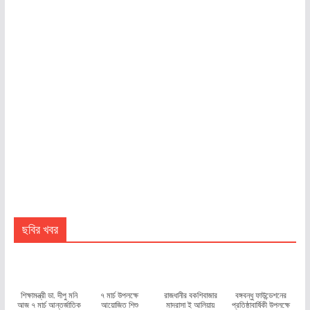
ছবির খবর
শিক্ষামন্ত্রী ডা. দীপু মনি
৭ মার্চ উপলক্ষে
রাজধানীর বকশিবাজার
বঙ্গবন্ধু ফাউন্ডেশনের
আজ ৭ মার্চ আন্তর্জাতিক
আয়োজিত শিশু
মাদরাসা ই আলিয়ায়
প্রতিষ্ঠাবার্ষিকী উপলক্ষে