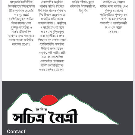
মাতৃভাষা ইনস্টিটিউট
একাডেমির অনুষ্ঠানে
দাখিল পরীক্ষা কেন্দ্র
ধানমণ্ডি ৩২ নম্বরে
মিলনায়তনে ইউনেস্কোর
প্রধান অতিথি হিসেবে
পরিদর্শনে শিক্ষামন্ত্রী ডা.
জাতির জনক বঙ্গবন্ধু শেখ
ইন্টারন্যাশনাল মেমোরি
উপস্থিত ছিলেন মহিলা ও
দীপু মনি
মুজিবুর রহমানের
অব দ্য ওয়ার্ল্ড
শিশু বিষয়ক মন্ত্রণালয়ের
প্রতিকৃতিতে পুষ্পস্তবক
রেজিস্টারভুক্ত জাতির
সম্মানিত সচিব জনাব
অর্পণ করেন সংগঠনের
পিতা বঙ্গবন্ধু শেক
কামরুন নাহার। অনুষ্ঠানে
সভাপতি ও পররাষ্ট্রমন্ত্রী
মুজিবুর রহমানের ৭
৭ মার্চের তাৎপর্য তুলে
ড. এ কে আব্দুল
মার্চের ঐতিহাসিক
ধরে মহান মুক্তিযুদ্ধ
মোমেন।
ভাষণের ওপর আলোচনা
এবং স্বাধীনতার ওপর
সভায় প্রধান অতিথির
শিশুদের গল্প শোনান ওয়ার্ল্ড
বক্তব্য রাখেন।
ইউনিভার্সিটির সম্মানিত
উপাচার্য জনাব আব্দুল
মান্নান, কবি কাজী রোজী
এবং বাংলাদেশ শিশু
একাডেমির চেয়ারম্যান
বিশিষ্ট কথাসাহিত্যিক
জনাব সেলিনা হোসেন।
Contact