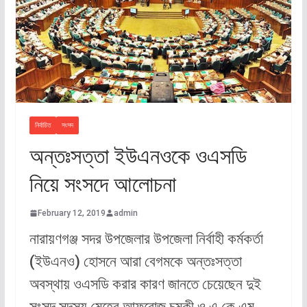
নির্বাচিত
সংসদ
অন্তঃসত্তা ইউএনওকে ওএসডি
নিয়ে সংসদে আলোচনা
February 12, 2019
admin
নারায়ণগঞ্জ সদর উপজেলার উপজেলা নির্বাহী কর্মকর্তা
(ইউএনও) হোসনে আরা বেগমকে অন্তঃসত্তা
অবস্থায় ওএসডি করার কারণ জানতে চেয়েছেন দুই
সংসদ সদস্য মেহের আফরোজ চুমকী ও এ কে এম