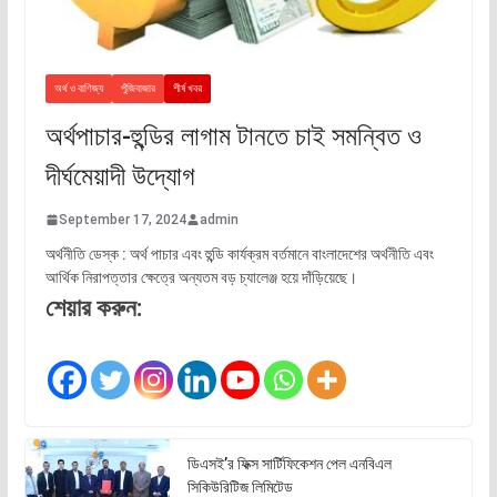
অর্থ ও বাণিজ্য
পুঁজিবাজার
শীর্ষ খবর
অর্থপাচার-হুন্ডির লাগাম টানতে চাই সমন্বিত ও
দীর্ঘমেয়াদী উদ্যোগ
September 17, 2024
admin
অর্থনীতি ডেস্ক : অর্থ পাচার এবং হুন্ডি কার্যক্রম বর্তমানে বাংলাদেশের অর্থনীতি এবং
আর্থিক নিরাপত্তার ক্ষেত্রে অন্যতম বড় চ্যালেঞ্জ হয়ে দাঁড়িয়েছে।
শেয়ার করুন:
ডিএসই’র ফিক্স সার্টিফিকেশন পেল এনবিএল
সিকিউরিটিজ লিমিটেড