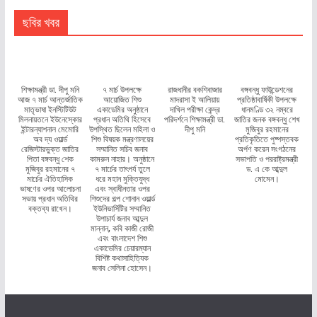
ছবির খবর
শিক্ষামন্ত্রী ডা. দীপু মনি
৭ মার্চ উপলক্ষে
রাজধানীর বকশিবাজার
বঙ্গবন্ধু ফাউন্ডেশনের
আজ ৭ মার্চ আন্তর্জাতিক
আয়োজিত শিশু
মাদরাসা ই আলিয়ায়
প্রতিষ্ঠাবার্ষিকী উপলক্ষে
মাতৃভাষা ইনস্টিটিউট
একাডেমির অনুষ্ঠানে
দাখিল পরীক্ষা কেন্দ্র
ধানমণ্ডি ৩২ নম্বরে
মিলনায়তনে ইউনেস্কোর
প্রধান অতিথি হিসেবে
পরিদর্শনে শিক্ষামন্ত্রী ডা.
জাতির জনক বঙ্গবন্ধু শেখ
ইন্টারন্যাশনাল মেমোরি
উপস্থিত ছিলেন মহিলা ও
দীপু মনি
মুজিবুর রহমানের
অব দ্য ওয়ার্ল্ড
শিশু বিষয়ক মন্ত্রণালয়ের
প্রতিকৃতিতে পুষ্পস্তবক
রেজিস্টারভুক্ত জাতির
সম্মানিত সচিব জনাব
অর্পণ করেন সংগঠনের
পিতা বঙ্গবন্ধু শেক
কামরুন নাহার। অনুষ্ঠানে
সভাপতি ও পররাষ্ট্রমন্ত্রী
মুজিবুর রহমানের ৭
৭ মার্চের তাৎপর্য তুলে
ড. এ কে আব্দুল
মার্চের ঐতিহাসিক
ধরে মহান মুক্তিযুদ্ধ
মোমেন।
ভাষণের ওপর আলোচনা
এবং স্বাধীনতার ওপর
সভায় প্রধান অতিথির
শিশুদের গল্প শোনান ওয়ার্ল্ড
বক্তব্য রাখেন।
ইউনিভার্সিটির সম্মানিত
উপাচার্য জনাব আব্দুল
মান্নান, কবি কাজী রোজী
এবং বাংলাদেশ শিশু
একাডেমির চেয়ারম্যান
বিশিষ্ট কথাসাহিত্যিক
জনাব সেলিনা হোসেন।