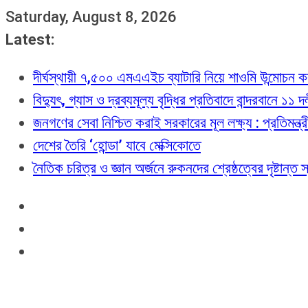
Skip
Saturday, August 8, 2026
to
Latest:
content
দীর্ঘস্থায়ী ৭,৫০০ এমএএইচ ব্যাটারি নিয়ে শাওমি উন্মোচন
বিদ্যুৎ, গ্যাস ও দ্রব্যমূল্য বৃদ্ধির প্রতিবাদে বান্দরবানে ১১
জনগণের সেবা নিশ্চিত করাই সরকারের মূল লক্ষ্য : প্রতিমন্ত্
দেশের তৈরি ‘হোন্ডা’ যাবে মেক্সিকোতে
নৈতিক চরিত্র ও জ্ঞান অর্জনে রুকনদের শ্রেষ্ঠত্বের দৃষ্টান্