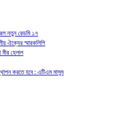
 করল নতুন রেডমি ১৭
 দলীয় ঐক্যের স্মারকলিপি
রী মীর হেলাল
ত স্থাপন করতে হবে : এটিএম মাসুম