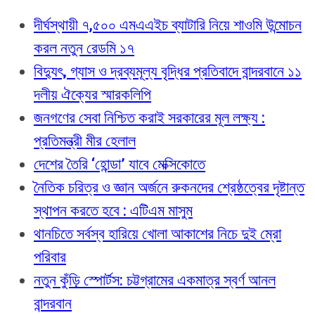
দীর্ঘস্থায়ী ৭,৫০০ এমএএইচ ব্যাটারি নিয়ে শাওমি উন্মোচন
করল নতুন রেডমি ১৭
বিদ্যুৎ, গ্যাস ও দ্রব্যমূল্য বৃদ্ধির প্রতিবাদে বান্দরবানে ১১
দলীয় ঐক্যের স্মারকলিপি
জনগণের সেবা নিশ্চিত করাই সরকারের মূল লক্ষ্য :
প্রতিমন্ত্রী মীর হেলাল
দেশের তৈরি ‘হোন্ডা’ যাবে মেক্সিকোতে
নৈতিক চরিত্র ও জ্ঞান অর্জনে রুকনদের শ্রেষ্ঠত্বের দৃষ্টান্ত
স্থাপন করতে হবে : এটিএম মাসুম
থানচিতে সর্বস্ব হারিয়ে খোলা আকাশের নিচে দুই ম্রো
পরিবার
নতুন কুঁড়ি স্পোর্টস: চট্টগ্রামের একমাত্র স্বর্ণ আনল
বান্দরবান