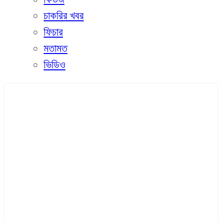
চাকরির খবর
ফিচার
মতামত
ভিডিও