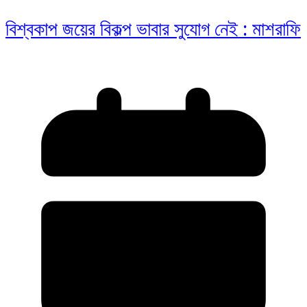
বিশ্বকাপ জয়ের বিকল্প ভাবার সুযোগ নেই : মাশরাফি