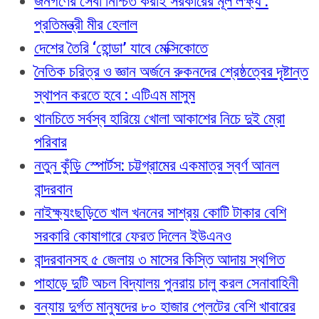
জনগণের সেবা নিশ্চিত করাই সরকারের মূল লক্ষ্য :
প্রতিমন্ত্রী মীর হেলাল
দেশের তৈরি ‘হোন্ডা’ যাবে মেক্সিকোতে
নৈতিক চরিত্র ও জ্ঞান অর্জনে রুকনদের শ্রেষ্ঠত্বের দৃষ্টান্ত
স্থাপন করতে হবে : এটিএম মাসুম
থানচিতে সর্বস্ব হারিয়ে খোলা আকাশের নিচে দুই ম্রো
পরিবার
নতুন কুঁড়ি স্পোর্টস: চট্টগ্রামের একমাত্র স্বর্ণ আনল
বান্দরবান
নাইক্ষ্যংছড়িতে খাল খননের সাশ্রয় কোটি টাকার বেশি
সরকারি কোষাগারে ফেরত দিলেন ইউএনও
বান্দরবানসহ ৫ জেলায় ৩ মাসের কিস্তি আদায় স্থগিত
পাহাড়ে দুটি অচল বিদ্যালয় পুনরায় চালু করল সেনাবাহিনী
বন্যায় দুর্গত মানুষদের ৮০ হাজার প্লেটের বেশি খাবারের