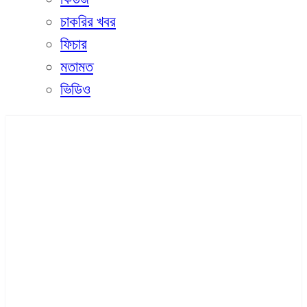
চাকরির খবর
ফিচার
মতামত
ভিডিও