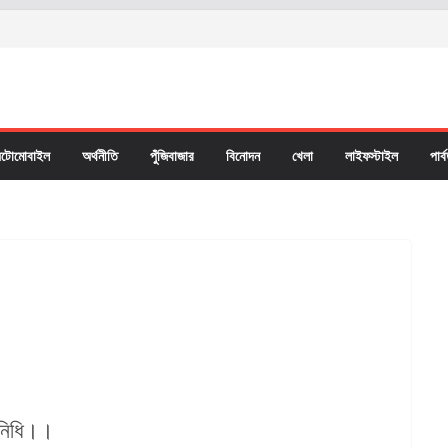
টোমোবাইল
অর্থনীতি
পুঁজিবাজার
বিনোদন
খেলা
লাইফস্টাইল
পার্
তিনিধি।।