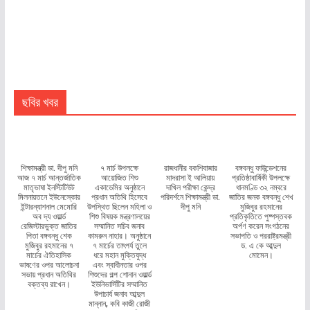
ছবির খবর
শিক্ষামন্ত্রী ডা. দীপু মনি
৭ মার্চ উপলক্ষে
রাজধানীর বকশিবাজার
বঙ্গবন্ধু ফাউন্ডেশনের
আজ ৭ মার্চ আন্তর্জাতিক
আয়োজিত শিশু
মাদরাসা ই আলিয়ায়
প্রতিষ্ঠাবার্ষিকী উপলক্ষে
মাতৃভাষা ইনস্টিটিউট
একাডেমির অনুষ্ঠানে
দাখিল পরীক্ষা কেন্দ্র
ধানমণ্ডি ৩২ নম্বরে
মিলনায়তনে ইউনেস্কোর
প্রধান অতিথি হিসেবে
পরিদর্শনে শিক্ষামন্ত্রী ডা.
জাতির জনক বঙ্গবন্ধু শেখ
ইন্টারন্যাশনাল মেমোরি
উপস্থিত ছিলেন মহিলা ও
দীপু মনি
মুজিবুর রহমানের
অব দ্য ওয়ার্ল্ড
শিশু বিষয়ক মন্ত্রণালয়ের
প্রতিকৃতিতে পুষ্পস্তবক
রেজিস্টারভুক্ত জাতির
সম্মানিত সচিব জনাব
অর্পণ করেন সংগঠনের
পিতা বঙ্গবন্ধু শেক
কামরুন নাহার। অনুষ্ঠানে
সভাপতি ও পররাষ্ট্রমন্ত্রী
মুজিবুর রহমানের ৭
৭ মার্চের তাৎপর্য তুলে
ড. এ কে আব্দুল
মার্চের ঐতিহাসিক
ধরে মহান মুক্তিযুদ্ধ
মোমেন।
ভাষণের ওপর আলোচনা
এবং স্বাধীনতার ওপর
সভায় প্রধান অতিথির
শিশুদের গল্প শোনান ওয়ার্ল্ড
বক্তব্য রাখেন।
ইউনিভার্সিটির সম্মানিত
উপাচার্য জনাব আব্দুল
মান্নান, কবি কাজী রোজী