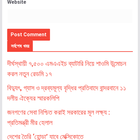
Website
সর্বশেষ খবর
দীর্ঘস্থায়ী ৭,৫০০ এমএএইচ ব্যাটারি নিয়ে শাওমি উন্মোচন
করল নতুন রেডমি ১৭
বিদ্যুৎ, গ্যাস ও দ্রব্যমূল্য বৃদ্ধির প্রতিবাদে বান্দরবানে ১১
দলীয় ঐক্যের স্মারকলিপি
জনগণের সেবা নিশ্চিত করাই সরকারের মূল লক্ষ্য :
প্রতিমন্ত্রী মীর হেলাল
দেশের তৈরি ‘হোন্ডা’ যাবে মেক্সিকোতে