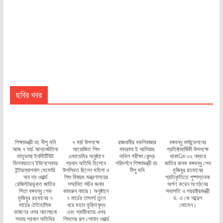
ছবির খবর
শিক্ষামন্ত্রী ডা. দীপু মনি
৭ মার্চ উপলক্ষে
রাজধানীর বকশিবাজার
বঙ্গবন্ধু ফাউন্ডেশনের
আজ ৭ মার্চ আন্তর্জাতিক
আয়োজিত শিশু
মাদরাসা ই আলিয়ায়
প্রতিষ্ঠাবার্ষিকী উপলক্ষে
মাতৃভাষা ইনস্টিটিউট
একাডেমির অনুষ্ঠানে
দাখিল পরীক্ষা কেন্দ্র
ধানমণ্ডি ৩২ নম্বরে
মিলনায়তনে ইউনেস্কোর
প্রধান অতিথি হিসেবে
পরিদর্শনে শিক্ষামন্ত্রী ডা.
জাতির জনক বঙ্গবন্ধু শেখ
ইন্টারন্যাশনাল মেমোরি
উপস্থিত ছিলেন মহিলা ও
দীপু মনি
মুজিবুর রহমানের
অব দ্য ওয়ার্ল্ড
শিশু বিষয়ক মন্ত্রণালয়ের
প্রতিকৃতিতে পুষ্পস্তবক
রেজিস্টারভুক্ত জাতির
সম্মানিত সচিব জনাব
অর্পণ করেন সংগঠনের
পিতা বঙ্গবন্ধু শেক
কামরুন নাহার। অনুষ্ঠানে
সভাপতি ও পররাষ্ট্রমন্ত্রী
মুজিবুর রহমানের ৭
৭ মার্চের তাৎপর্য তুলে
ড. এ কে আব্দুল
মার্চের ঐতিহাসিক
ধরে মহান মুক্তিযুদ্ধ
মোমেন।
ভাষণের ওপর আলোচনা
এবং স্বাধীনতার ওপর
সভায় প্রধান অতিথির
শিশুদের গল্প শোনান ওয়ার্ল্ড