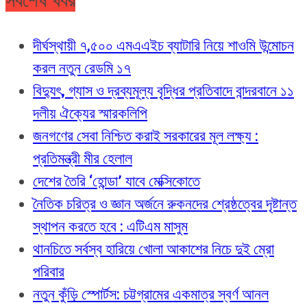
সর্বশেষ খবর
দীর্ঘস্থায়ী ৭,৫০০ এমএএইচ ব্যাটারি নিয়ে শাওমি উন্মোচন
করল নতুন রেডমি ১৭
বিদ্যুৎ, গ্যাস ও দ্রব্যমূল্য বৃদ্ধির প্রতিবাদে বান্দরবানে ১১
দলীয় ঐক্যের স্মারকলিপি
জনগণের সেবা নিশ্চিত করাই সরকারের মূল লক্ষ্য :
প্রতিমন্ত্রী মীর হেলাল
দেশের তৈরি ‘হোন্ডা’ যাবে মেক্সিকোতে
নৈতিক চরিত্র ও জ্ঞান অর্জনে রুকনদের শ্রেষ্ঠত্বের দৃষ্টান্ত
স্থাপন করতে হবে : এটিএম মাসুম
থানচিতে সর্বস্ব হারিয়ে খোলা আকাশের নিচে দুই ম্রো
পরিবার
নতুন কুঁড়ি স্পোর্টস: চট্টগ্রামের একমাত্র স্বর্ণ আনল