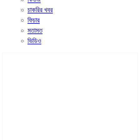
চাকরির খবর
ফিচার
মতামত
ভিডিও