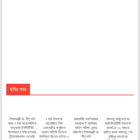
ছবির খবর
শিক্ষামন্ত্রী ডা. দীপু মনি
৭ মার্চ উপলক্ষে
রাজধানীর বকশিবাজার
বঙ্গবন্ধু ফাউন্ডেশনের
আজ ৭ মার্চ আন্তর্জাতিক
আয়োজিত শিশু
মাদরাসা ই আলিয়ায়
প্রতিষ্ঠাবার্ষিকী উপলক্ষে
মাতৃভাষা ইনস্টিটিউট
একাডেমির অনুষ্ঠানে
দাখিল পরীক্ষা কেন্দ্র
ধানমণ্ডি ৩২ নম্বরে
মিলনায়তনে ইউনেস্কোর
প্রধান অতিথি হিসেবে
পরিদর্শনে শিক্ষামন্ত্রী ডা.
জাতির জনক বঙ্গবন্ধু শেখ
ইন্টারন্যাশনাল মেমোরি
উপস্থিত ছিলেন মহিলা ও
দীপু মনি
মুজিবুর রহমানের