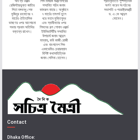
অব দ্য ওয়ার্ল্ড
শিশু বিষয়ক মন্ত্রণালয়ের
প্রতিকৃতিতে পুষ্পস্তবক
রেজিস্টারভুক্ত জাতির
সম্মানিত সচিব জনাব
অর্পণ করেন সংগঠনের
পিতা বঙ্গবন্ধু শেক
কামরুন নাহার। অনুষ্ঠানে
সভাপতি ও পররাষ্ট্রমন্ত্রী
মুজিবুর রহমানের ৭
৭ মার্চের তাৎপর্য তুলে
ড. এ কে আব্দুল
মার্চের ঐতিহাসিক
ধরে মহান মুক্তিযুদ্ধ
মোমেন।
ভাষণের ওপর আলোচনা
এবং স্বাধীনতার ওপর
সভায় প্রধান অতিথির
শিশুদের গল্প শোনান ওয়ার্ল্ড
বক্তব্য রাখেন।
ইউনিভার্সিটির সম্মানিত
উপাচার্য জনাব আব্দুল
মান্নান, কবি কাজী রোজী
এবং বাংলাদেশ শিশু
একাডেমির চেয়ারম্যান
বিশিষ্ট কথাসাহিত্যিক
জনাব সেলিনা হোসেন।
Contact
Dhaka Office: