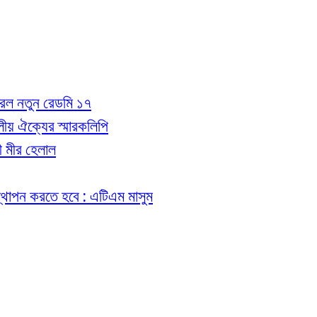
 করল নতুন রেডমি ১৭
 দলীয় ঐক্যের স্মারকলিপি
রী মীর হেলাল
ত স্থাপন করতে হবে : এটিএম মাসুম