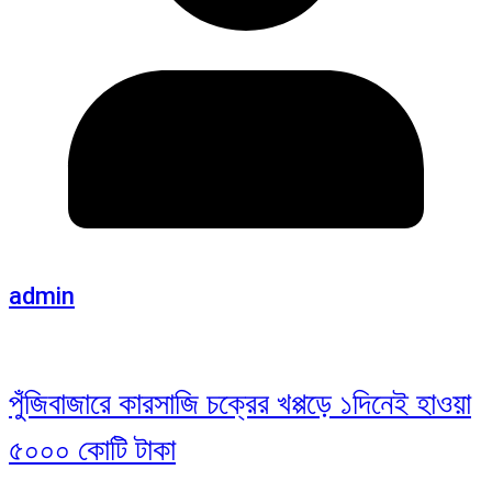
admin
পুঁজিবাজারে কারসাজি চক্রের খপ্পড়ে ১দিনেই হাওয়া
৫০০০ কোটি টাকা