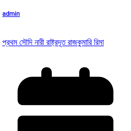
admin
প্রথম সৌদি নারী রাষ্ট্রদূত রাজকুমারি রিমা