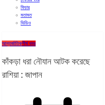
ফিচার
মতামত
ভিডিও
আন্তর্জাতিক
শীর্ষ খবর
কাঁকড়া ধরা নৌযান আটক করেছে
রাশিয়া : জাপান