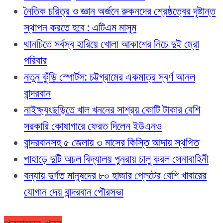
নৈতিক চরিত্র ও জ্ঞান অর্জনে রুকনদের শ্রেষ্ঠত্বের দৃষ্টান্ত
স্থাপন করতে হবে : এটিএম মাসুম
থানচিতে সর্বস্ব হারিয়ে খোলা আকাশের নিচে দুই ম্রো
পরিবার
নতুন কুঁড়ি স্পোর্টস: চট্টগ্রামের একমাত্র স্বর্ণ আনল
বান্দরবান
নাইক্ষ্যংছড়িতে খাল খননের সাশ্রয় কোটি টাকার বেশি
সরকারি কোষাগারে ফেরত দিলেন ইউএনও
বান্দরবানসহ ৫ জেলায় ৩ মাসের কিস্তি আদায় স্থগিত
পাহাড়ে দুটি অচল বিদ্যালয় পুনরায় চালু করল সেনাবাহিনী
বন্যায় দুর্গত মানুষদের ৮০ হাজার প্লেটের বেশি খাবারের
যোগান দেয় বান্দরবান পৌরসভা