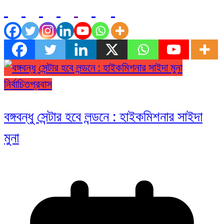
নির্বাচিত
প্রবাস
বঙ্গবন্ধু সেন্টার হবে লন্ডনে : হাইকমিশনার সাইদা
মুনা