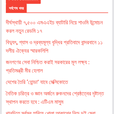
সর্বশেষ খবর
দীর্ঘস্থায়ী ৭,৫০০ এমএএইচ ব্যাটারি নিয়ে শাওমি উন্মোচন
করল নতুন রেডমি ১৭
বিদ্যুৎ, গ্যাস ও দ্রব্যমূল্য বৃদ্ধির প্রতিবাদে বান্দরবানে ১১
দলীয় ঐক্যের স্মারকলিপি
জনগণের সেবা নিশ্চিত করাই সরকারের মূল লক্ষ্য :
প্রতিমন্ত্রী মীর হেলাল
দেশের তৈরি ‘হোন্ডা’ যাবে মেক্সিকোতে
নৈতিক চরিত্র ও জ্ঞান অর্জনে রুকনদের শ্রেষ্ঠত্বের দৃষ্টান্ত
স্থাপন করতে হবে : এটিএম মাসুম
থানচিতে সর্বস্ব হারিয়ে খোলা আকাশের নিচে দুই ম্রো