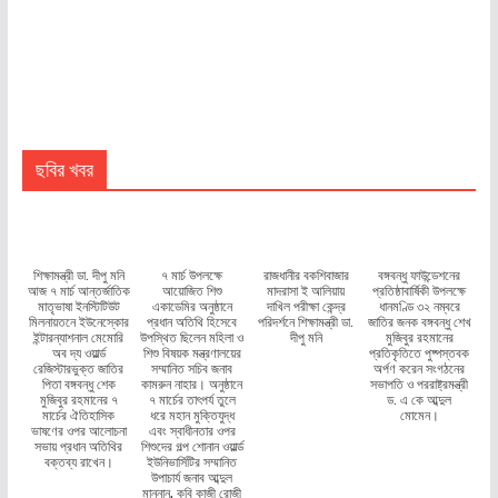
ছবির খবর
শিক্ষামন্ত্রী ডা. দীপু মনি
৭ মার্চ উপলক্ষে
রাজধানীর বকশিবাজার
বঙ্গবন্ধু ফাউন্ডেশনের
আজ ৭ মার্চ আন্তর্জাতিক
আয়োজিত শিশু
মাদরাসা ই আলিয়ায়
প্রতিষ্ঠাবার্ষিকী উপলক্ষে
মাতৃভাষা ইনস্টিটিউট
একাডেমির অনুষ্ঠানে
দাখিল পরীক্ষা কেন্দ্র
ধানমণ্ডি ৩২ নম্বরে
মিলনায়তনে ইউনেস্কোর
প্রধান অতিথি হিসেবে
পরিদর্শনে শিক্ষামন্ত্রী ডা.
জাতির জনক বঙ্গবন্ধু শেখ
ইন্টারন্যাশনাল মেমোরি
উপস্থিত ছিলেন মহিলা ও
দীপু মনি
মুজিবুর রহমানের
অব দ্য ওয়ার্ল্ড
শিশু বিষয়ক মন্ত্রণালয়ের
প্রতিকৃতিতে পুষ্পস্তবক
রেজিস্টারভুক্ত জাতির
সম্মানিত সচিব জনাব
অর্পণ করেন সংগঠনের
পিতা বঙ্গবন্ধু শেক
কামরুন নাহার। অনুষ্ঠানে
সভাপতি ও পররাষ্ট্রমন্ত্রী
মুজিবুর রহমানের ৭
৭ মার্চের তাৎপর্য তুলে
ড. এ কে আব্দুল
মার্চের ঐতিহাসিক
ধরে মহান মুক্তিযুদ্ধ
মোমেন।
ভাষণের ওপর আলোচনা
এবং স্বাধীনতার ওপর
সভায় প্রধান অতিথির
শিশুদের গল্প শোনান ওয়ার্ল্ড
বক্তব্য রাখেন।
ইউনিভার্সিটির সম্মানিত
উপাচার্য জনাব আব্দুল
মান্নান, কবি কাজী রোজী