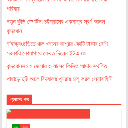
পরিবার
নতুন কুঁড়ি স্পোর্টস: চট্টগ্রামের একমাত্র স্বর্ণ আনল
বান্দরবান
নাইক্ষ্যংছড়িতে খাল খননের সাশ্রয় কোটি টাকার বেশি
সরকারি কোষাগারে ফেরত দিলেন ইউএনও
বান্দরবানসহ ৫ জেলায় ৩ মাসের কিস্তি আদায় স্থগিত
পাহাড়ে দুটি অচল বিদ্যালয় পুনরায় চালু করল সেনাবাহিনী
প্রবাসের খবর
খবর
প্রবাস